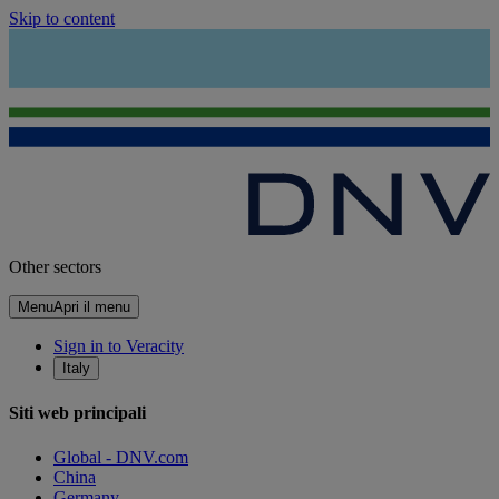
Skip to content
Other sectors
Menu
Apri il menu
Sign in to Veracity
Italy
Siti web principali
Global - DNV.com
China
Germany