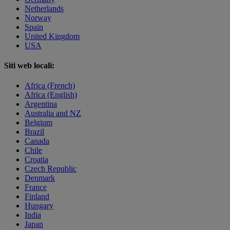
Netherlands
Norway
Spain
United Kingdom
USA
Siti web locali:
Africa (French)
Africa (English)
Argentina
Australia and NZ
Belgium
Brazil
Canada
Chile
Croatia
Czech Republic
Denmark
France
Finland
Hungary
India
Japan