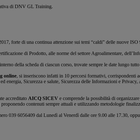
rmativa di DNV GL Training.
 2017, forte di una continua attenzione sui temi “caldi” delle nuove I
tificazione di Prodotto, alle norme del settore Agroalimentare, dell’Inf
’interno della scheda di ciascun corso, trovate sempre le date lungo tutto
g online
, si inseriscono infatti in 10 percorsi formativi, corrispondenti
d energia, Sicurezza e salute, Sicurezza delle Informazioni e Privacy, 
nte accreditato
AICQ SICEV
e comprende la possibilità di organizzare 
, proponendo contenuti sempre attuali e utilizzando metodologie finaliz
numero 039 6056409 dal Lunedì al Venerdì dalle ore 9.00 alle 17.30, oppu