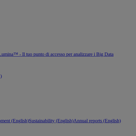
Lumina™ - Il tuo punto di accesso per analizzare i Big Data
h)
ment (English)
Sustainability (English)
Annual reports (English)