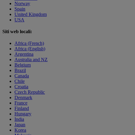
Norway
Spain
United Kingdom
USA
Siti web locali:
Africa (French)
Africa (English)
Argentina
Australia and NZ
Belgium
Brazil
Canada
Chile
Croatia
Czech Republic
Denmark
France
Finland
Hungary
India
Japan
Korea