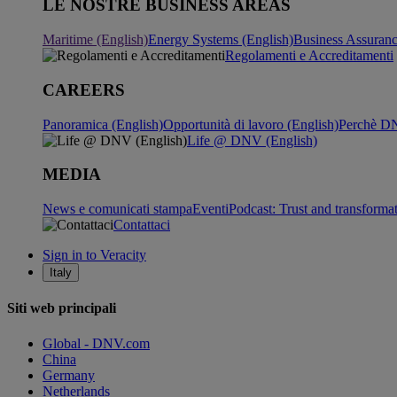
LE NOSTRE BUSINESS AREAS
Maritime (English)
Energy Systems (English)
Business Assuran
Regolamenti e Accreditamenti
CAREERS
Panoramica (English)
Opportunità di lavoro (English)
Perchè DN
Life @ DNV (English)
MEDIA
News e comunicati stampa
Eventi
Podcast: Trust and transforma
Contattaci
Sign in to Veracity
Italy
Siti web principali
Global - DNV.com
China
Germany
Netherlands