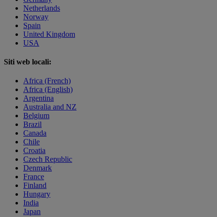
Netherlands
Norway
Spain
United Kingdom
USA
Siti web locali:
Africa (French)
Africa (English)
Argentina
Australia and NZ
Belgium
Brazil
Canada
Chile
Croatia
Czech Republic
Denmark
France
Finland
Hungary
India
Japan