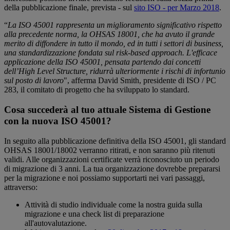
della pubblicazione finale, prevista - sul
sito ISO - per Marzo 2018
.
“
La ISO 45001 rappresenta un miglioramento significativo rispetto
alla precedente norma, la OHSAS 18001, che ha avuto il grande
merito di diffondere in tutto il mondo, ed in tutti i settori di business,
una standardizzazione fondata sul risk-based approach. L'efficace
applicazione della ISO 45001, pensata partendo dai concetti
dell’High Level Structure, ridurrà ulteriormente i rischi di infortunio
sul posto di lavoro
", afferma David Smith, presidente di ISO / PC
283, il comitato di progetto che ha sviluppato lo standard.
Cosa succederà al tuo attuale Sistema di Gestione
con la nuova ISO 45001?
In seguito alla pubblicazione definitiva della ISO 45001, gli standard
OHSAS 18001/18002 verranno ritirati, e non saranno più ritenuti
validi. Alle organizzazioni certificate verrà riconosciuto un periodo
di migrazione di 3 anni. La tua organizzazione dovrebbe prepararsi
per la migrazione e noi possiamo supportarti nei vari passaggi,
attraverso:
Attività di studio individuale come la nostra guida sulla
migrazione e una check list di preparazione
all'autovalutazione.