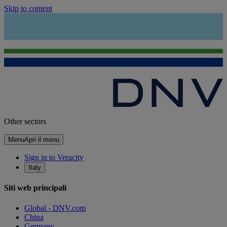
Skip to content
Other sectors
Menu
Apri il menu
Sign in to Veracity
Italy
Siti web principali
Global - DNV.com
China
Germany