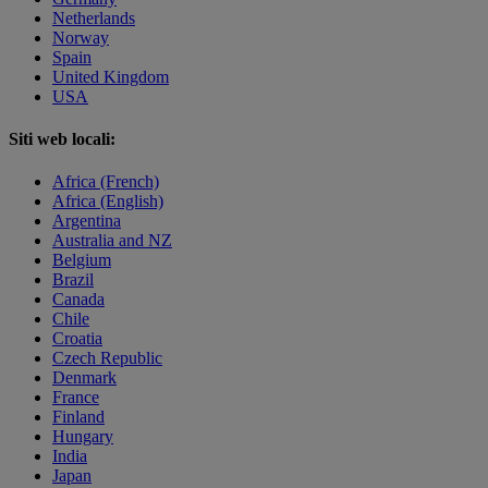
Netherlands
Norway
Spain
United Kingdom
USA
Siti web locali:
Africa (French)
Africa (English)
Argentina
Australia and NZ
Belgium
Brazil
Canada
Chile
Croatia
Czech Republic
Denmark
France
Finland
Hungary
India
Japan