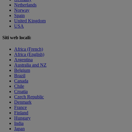
Netherlands
Norway
Spain
United Kingdom
USA
Siti web locali:
Africa (French)
Africa (English)
Argentina
Australia and NZ
Belgium
Brazil
Canada
Chile
Croatia
Czech Republic
Denmark
France
Finland
Hungary
India
Japan