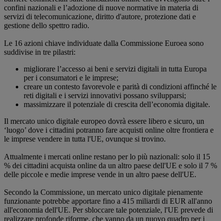
confini nazionali e l’adozione di nuove normative in materia di
servizi di telecomunicazione, diritto d'autore, protezione dati e
gestione dello spettro radio.
Le 16 azioni chiave individuate dalla Commissione Euroea sono
suddivise in tre pilastri:
migliorare l’accesso ai beni e servizi digitali in tutta Europa
per i consumatori e le imprese;
creare un contesto favorevole e parità di condizioni affinché le
reti digitali e i servizi innovativi possano svilupparsi;
massimizzare il potenziale di crescita dell’economia digitale.
Il mercato unico digitale europeo dovrà essere libero e sicuro, un
‘luogo’ dove i cittadini potranno fare acquisti online oltre frontiera e
le imprese vendere in tutta l'UE, ovunque si trovino.
Attualmente i mercati online restano per lo più nazionali: solo il 15
% dei cittadini acquista online da un altro paese dell'UE e solo il 7 %
delle piccole e medie imprese vende in un altro paese dell'UE.
Secondo la Commissione, un mercato unico digitale pienamente
funzionante potrebbe apportare fino a 415 miliardi di EUR all'anno
all'economia dell'UE. Per sbloccare tale potenziale, l'UE prevede di
realizzare profonde riforme, che vanno da un nuovo quadro per i