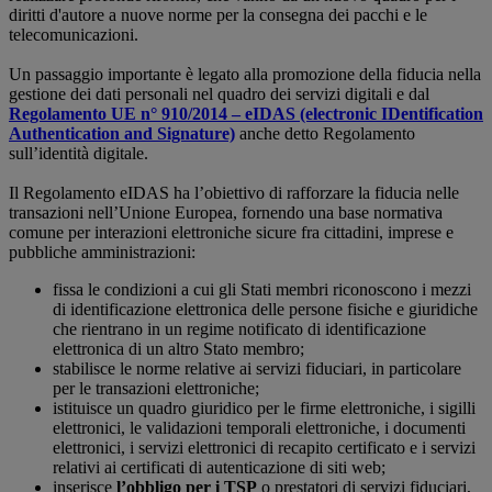
diritti d'autore a nuove norme per la consegna dei pacchi e le
telecomunicazioni.
Un passaggio importante è legato alla promozione della fiducia nella
gestione dei dati personali nel quadro dei servizi digitali e dal
Regolamento UE n° 910/2014 – eIDAS (electronic IDentification
Authentication and Signature)
anche detto Regolamento
sull’identità digitale.
Il Regolamento eIDAS ha l’obiettivo di rafforzare la fiducia nelle
transazioni nell’Unione Europea, fornendo una base normativa
comune per interazioni elettroniche sicure fra cittadini, imprese e
pubbliche amministrazioni:
fissa le condizioni a cui gli Stati membri riconoscono i mezzi
di identificazione elettronica delle persone fisiche e giuridiche
che rientrano in un regime notificato di identificazione
elettronica di un altro Stato membro;
stabilisce le norme relative ai servizi fiduciari, in particolare
per le transazioni elettroniche;
istituisce un quadro giuridico per le firme elettroniche, i sigilli
elettronici, le validazioni temporali elettroniche, i documenti
elettronici, i servizi elettronici di recapito certificato e i servizi
relativi ai certificati di autenticazione di siti web;
inserisce
l
’obbligo per i TS
P
o prestatori di servizi fiduciari,