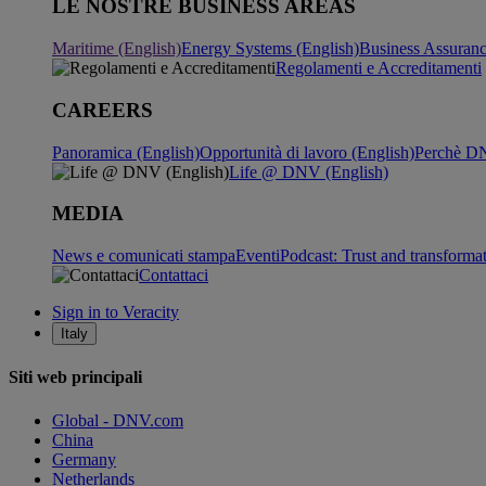
LE NOSTRE BUSINESS AREAS
Maritime (English)
Energy Systems (English)
Business Assuran
Regolamenti e Accreditamenti
CAREERS
Panoramica (English)
Opportunità di lavoro (English)
Perchè DN
Life @ DNV (English)
MEDIA
News e comunicati stampa
Eventi
Podcast: Trust and transforma
Contattaci
Sign in to Veracity
Italy
Siti web principali
Global - DNV.com
China
Germany
Netherlands