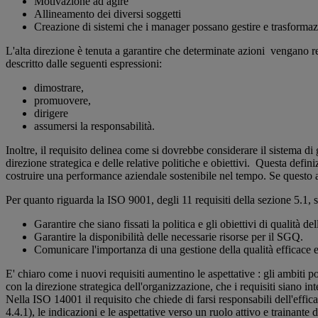
Motivazione ad agire
Allineamento dei diversi soggetti
Creazione di sistemi che i manager possano gestire e trasformazi
L'alta direzione è tenuta a garantire che determinate azioni vengano re
descritto dalle seguenti espressioni:
dimostrare,
promuovere,
dirigere
assumersi la responsabilità.
Inoltre, il requisito delinea come si dovrebbe considerare il sistema di 
direzione strategica e delle relative politiche e obiettivi. Questa defi
costruire una performance aziendale sostenibile nel tempo. Se questo asp
Per quanto riguarda la ISO 9001, degli 11 requisiti della sezione 5.1, s
Garantire che siano fissati la politica e gli obiettivi di qualità 
Garantire la disponibilità delle necessarie risorse per il SGQ.
Comunicare l'importanza di una gestione della qualità efficace e
E' chiaro come i nuovi requisiti aumentino le aspettative : gli ambiti p
con la direzione strategica dell'organizzazione, che i requisiti siano int
Nella ISO 14001 il requisito che chiede di farsi responsabili dell'effi
4.4.1), le indicazioni e le aspettative verso un ruolo attivo e trainan