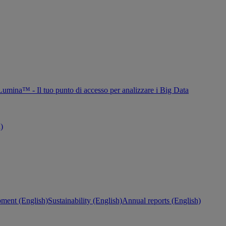
Lumina™ - Il tuo punto di accesso per analizzare i Big Data
h)
ment (English)
Sustainability (English)
Annual reports (English)