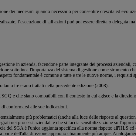
one dei medesimi quando necessario per consentire crescita ed evoluzion
alizzate, l’esecuzione di tali azioni può poi essere diretta o delegata 
gestione in azienda, facendone parte integrante dei processi aziendali, con
nizione sottolinea l'importanza del sistema di gestione come strumento che
etto fondamentale è comune a tutte e tre le nuove norme, i requisiti spec
oltanto tre erano trattati nella precedente edizione (2008):
dell'SGQ e che siano compatibili con il contesto in cui agisce e la direzio
 di conformarsi alle sue indicazioni.
otenzialmente più problematici (anche alla luce delle risposte al question
egrati nei processi aziendali e che si faccia sensibilizzazione sull'approc
cacia del SGA è l'unica aggiunta specifica alla norma rispetto all'HLS ed
te da parte dell'alta direzione appaiono chiaramente più ampie. Analogame