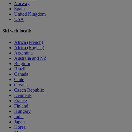
Norway
Spain
United Kingdom
USA
Siti web locali:
Africa (French)
Africa (English)
Argentina
Australia and NZ
Belgium
Brazil
Canada
Chile
Croatia
Czech Republic
Denmark
France
Finland
Hungary
India
Japan
Korea