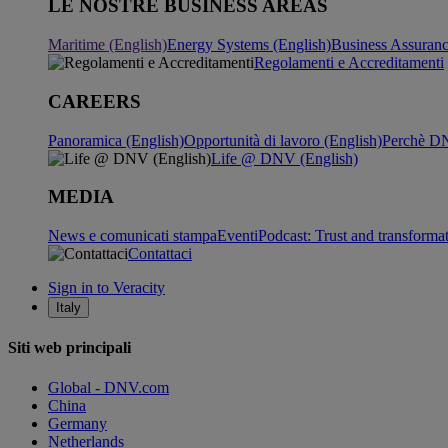
LE NOSTRE BUSINESS AREAS
Maritime (English)
Energy Systems (English)
Business Assuran
Regolamenti e Accreditamenti
CAREERS
Panoramica (English)
Opportunità di lavoro (English)
Perchè DN
Life @ DNV (English)
MEDIA
News e comunicati stampa
Eventi
Podcast: Trust and transforma
Contattaci
Sign in to Veracity
Italy
Siti web principali
Global - DNV.com
China
Germany
Netherlands