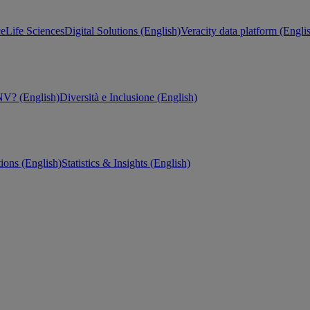
ce
Life Sciences
Digital Solutions (English)
Veracity data platform (Engli
V? (English)
Diversità e Inclusione (English)
tions (English)
Statistics & Insights (English)