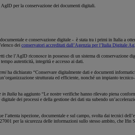
ri AgID per la conservazione dei documenti digitali.
documentale e conservazione digitale - è stata tra i primi in Italia a ott
l’elenco dei
conservatori accreditati dall’Agenzia per l’Italia Digitale A
etti che l’AgID riconosce in possesso di un sistema di conservazione dig
tempo autenticità, integrità e accesso ai dati.
temi
ha dichiarato “Conservare digitalmente dati e documenti informatici
, un’organizzazione strutturata ed efficiente, nonché un impianto tecnico-
in Italia
ha aggiunto “Le nostre verifiche hanno rilevato piena conformit
digitale dei processi e della gestione dei dati sta subendo un’accelerazio
l’attenta ispezione, documentale e sul campo, svolta dai tecnici dell’ente
27001 per la sicurezza delle informazioni sullo stesso ambito, che Ifin S