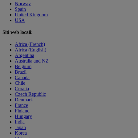
Norway
Spain
United Kingdom
USA
Siti web locali:
Africa (French)
Africa (English)
Argentina
Australia and NZ
Belgium
Brazil
Canada
Chile
Croatia
Czech Republic
Denmark
France
Finland
Hungary
India
Japan
Korea