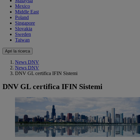
Malaysia
Mexico
Middle East
Poland
Singapore
Slovakia
Sweden
Taiwan
Apri la ricerca
News DNV
News DNV
DNV GL certifica IFIN Sistemi
DNV GL certifica IFIN Sistemi