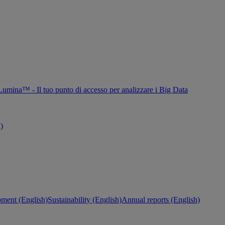
Lumina™ - Il tuo punto di accesso per analizzare i Big Data
h)
ment (English)
Sustainability (English)
Annual reports (English)