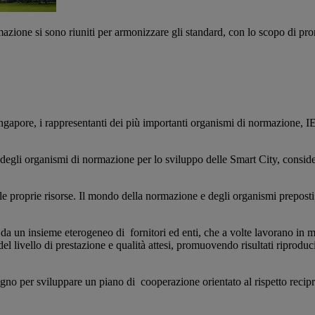
rmazione si sono riuniti per armonizzare gli standard, con lo scopo di p
 Singapore, i rappresentanti dei più importanti organismi di normazio
ro degli organismi di normazione per lo sviluppo delle Smart City, consid
e le proprie risorse. Il mondo della normazione e degli organismi prepos
tite da un insieme eterogeneo di fornitori ed enti, che a volte lavorano 
l livello di prestazione e qualità attesi, promuovendo risultati riproducib
no per sviluppare un piano di cooperazione orientato al rispetto reciproc