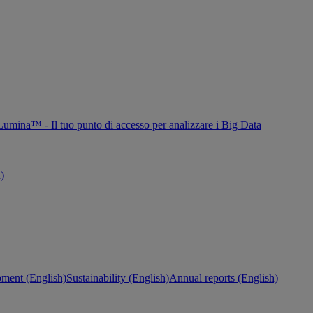
Lumina™ - Il tuo punto di accesso per analizzare i Big Data
h)
ment (English)
Sustainability (English)
Annual reports (English)