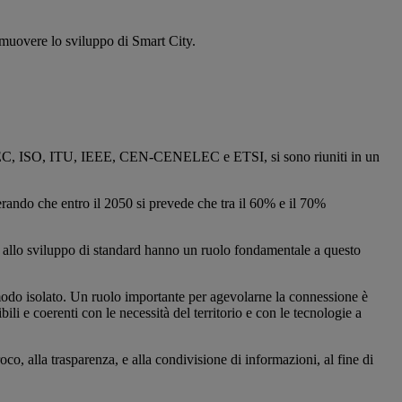
romuovere lo sviluppo di Smart City.
ne, IEC, ISO, ITU, IEEE, CEN-CENELEC e ETSI, si sono riuniti in un
erando che entro il 2050 si prevede che tra il 60% e il 70%
ti allo sviluppo di standard hanno un ruolo fondamentale a questo
in modo isolato. Un ruolo importante per agevolarne la connessione è
ili e coerenti con le necessità del territorio e con le tecnologie a
o, alla trasparenza, e alla condivisione di informazioni, al fine di