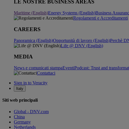
LE NOSTRE BUSINESS AREAS
Maritime (English)
Energy Systems (English)
Business Assuran
Regolamenti e Accreditamenti
CAREERS
Panoramica (English)
Opportunità di lavoro (English)
Perchè DN
Life @ DNV (English)
MEDIA
News e comunicati stampa
Eventi
Podcast: Trust and transforma
Contattaci
Sign in to Veracity
Italy
Siti web principali
Global - DNV.com
China
Germany
Netherlands