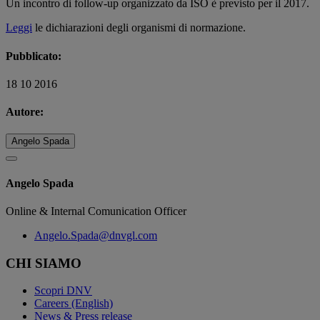
Un incontro di follow-up organizzato da ISO è previsto per il 2017.
Leggi
le dichiarazioni degli organismi di normazione.
Pubblicato:
18 10 2016
Autore:
Angelo Spada
Angelo Spada
Online & Internal Comunication Officer
Angelo.Spada@dnvgl.com
CHI SIAMO
Scopri DNV
Careers (English)
News & Press release