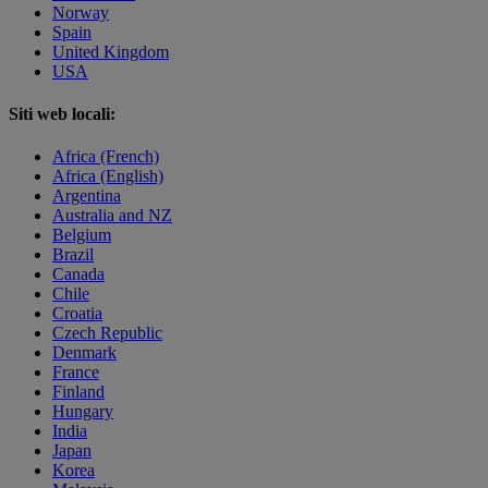
Norway
Spain
United Kingdom
USA
Siti web locali:
Africa (French)
Africa (English)
Argentina
Australia and NZ
Belgium
Brazil
Canada
Chile
Croatia
Czech Republic
Denmark
France
Finland
Hungary
India
Japan
Korea