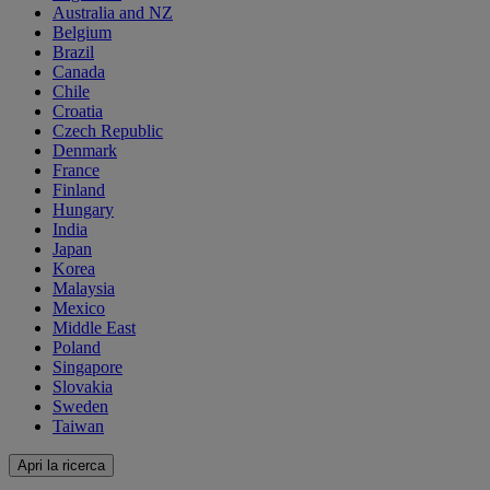
Australia and NZ
Belgium
Brazil
Canada
Chile
Croatia
Czech Republic
Denmark
France
Finland
Hungary
India
Japan
Korea
Malaysia
Mexico
Middle East
Poland
Singapore
Slovakia
Sweden
Taiwan
Apri la ricerca