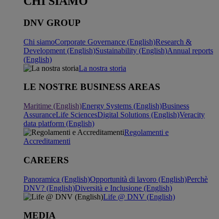
CHI SIAMO
DNV GROUP
Chi siamo
Corporate Governance (English)
Research &
Development (English)
Sustainability (English)
Annual reports
(English)
La nostra storia
LE NOSTRE BUSINESS AREAS
Maritime (English)
Energy Systems (English)
Business
Assurance
Life Sciences
Digital Solutions (English)
Veracity
data platform (English)
Regolamenti e
Accreditamenti
CAREERS
Panoramica (English)
Opportunità di lavoro (English)
Perchè
DNV? (English)
Diversità e Inclusione (English)
Life @ DNV (English)
MEDIA