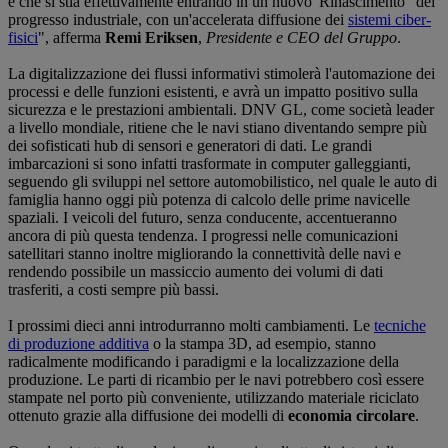
è che si stia effettivamente entrando in un nuovo 'Rinascimento' del
progresso industriale, con un'accelerata diffusione dei
sistemi ciber-
fisici
", afferma
Remi Eriksen
,
Presidente e CEO del Gruppo
.
La digitalizzazione dei flussi informativi stimolerà l'automazione dei
processi e delle funzioni esistenti, e avrà un impatto positivo sulla
sicurezza e le prestazioni ambientali. DNV GL, come società leader
a livello mondiale, ritiene che le navi stiano diventando sempre più
dei sofisticati hub di sensori e generatori di dati. Le grandi
imbarcazioni si sono infatti trasformate in computer galleggianti,
seguendo gli sviluppi nel settore automobilistico, nel quale le auto di
famiglia hanno oggi più potenza di calcolo delle prime navicelle
spaziali. I veicoli del futuro, senza conducente, accentueranno
ancora di più questa tendenza. I progressi nelle comunicazioni
satellitari stanno inoltre migliorando la connettività delle navi e
rendendo possibile un massiccio aumento dei volumi di dati
trasferiti, a costi sempre più bassi.
I prossimi dieci anni introdurranno molti cambiamenti. Le
tecniche
di produzione additiva
o la stampa 3D, ad esempio, stanno
radicalmente modificando i paradigmi e la localizzazione della
produzione. Le parti di ricambio per le navi potrebbero così essere
stampate nel porto più conveniente, utilizzando materiale riciclato
ottenuto grazie alla diffusione dei modelli di
economia circolare
.