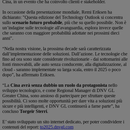
Cina, in un evento che ha coinvolto clienti e stakeholder.
In occasione della presentazione mondiale, Remi Eriksen ha
dichiarato: "Questa edizione del Technology Outlook si concentra
sullo
scenario futuro probabile
, più che su quello possibile. Non è
un’indagine sulle tecnologie all'avanguardia, esplora invece quelle
che saranno con maggiore probabilità adottate nei prossimi dieci
anni".
“Nella nostra visione, la prossima decade sarà caratterizzata
dall’implementazione delle soluzioni. Dall’azione. Le tecnologie che
fino ad ora sono state considerate rivoluzionarie - dai sottomarini alle
fonti rinnovabili, alle auto senza conducente, alla digitalizzazione, al
cloud - saranno implementate su larga scala, entro il 2025 o poco
dopo”, ha affermato Eriksen.
“La
Cina avrà senza dubbio un ruolo da protagonista
nello
sviluppo tecnologico, e come Regional Manager di DNV GL
Greater China, sono ansioso di partecipare per sfruttare queste
possibilità. Ci sono molte opportunità per dare vita a soluzioni più
sicure e più intelligenti, e DNV GL continuerà a farne parte”, ha
concluso
Torgeir Sterri
.
E’ stato sviluppato un sito internet dedicato, per poter condividere i
contenuti del report:
to2025.dnvgl.com