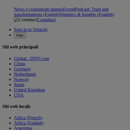
News e comunicati stampa
Eventi
Podcast: Trust and
transformations (English)
Statistics & Insights (English)
Contattaci
Sign in to Veracity
Italy
Siti web principali
Global - DNV.com
China
Germany
Netherlands
Norway
Spain
United Kingdom
USA
Siti web locali:
Africa (French)
Africa (English)
Argentina