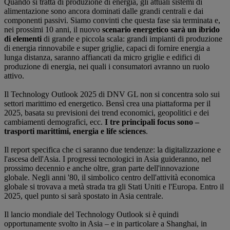
Quando si tratta di produzione di energia, gli attuali sistemi di
alimentazione sono ancora dominati dalle grandi centrali e dai
componenti passivi. Siamo convinti che questa fase sia terminata e,
nei prossimi 10 anni, il nuovo
scenario energetico sarà un ibrido
di elementi
di grande e piccola scala: grandi impianti di produzione
di energia rinnovabile e super griglie, capaci di fornire energia a
lunga distanza, saranno affiancati da micro griglie e edifici di
produzione di energia, nei quali i consumatori avranno un ruolo
attivo.
Il Technology Outlook 2025 di DNV GL non si concentra solo sui
settori marittimo ed energetico. Bensì crea una piattaforma per il
2025, basata su previsioni dei trend economici, geopolitici e dei
cambiamenti demografici, ecc.
I tre principali focus sono –
trasporti marittimi, energia e life sciences
.
Il report specifica che ci saranno due tendenze: la digitalizzazione e
l'ascesa dell'Asia. I progressi tecnologici in Asia guideranno, nel
prossimo decennio e anche oltre, gran parte dell'innovazione
globale. Negli anni '80, il simbolico centro dell'attività economica
globale si trovava a metà strada tra gli Stati Uniti e l'Europa. Entro il
2025, quel punto si sarà spostato in Asia centrale.
Il lancio mondiale del Technology Outlook si è quindi
opportunamente svolto in Asia – e in particolare a Shanghai, in