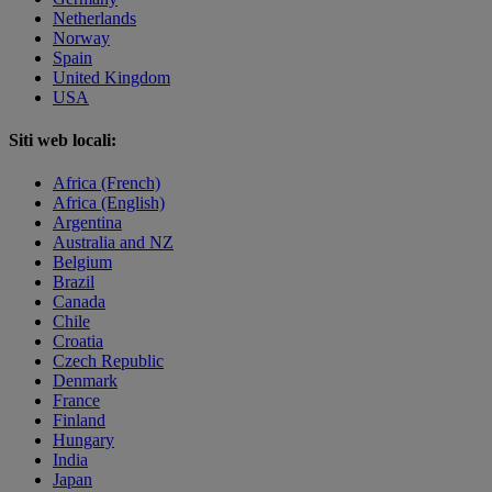
Netherlands
Norway
Spain
United Kingdom
USA
Siti web locali:
Africa (French)
Africa (English)
Argentina
Australia and NZ
Belgium
Brazil
Canada
Chile
Croatia
Czech Republic
Denmark
France
Finland
Hungary
India
Japan