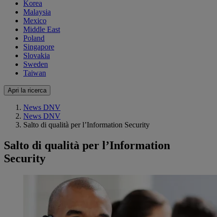
Korea
Malaysia
Mexico
Middle East
Poland
Singapore
Slovakia
Sweden
Taiwan
Apri la ricerca
News DNV
News DNV
Salto di qualità per l’Information Security
Salto di qualità per l’Information
Security