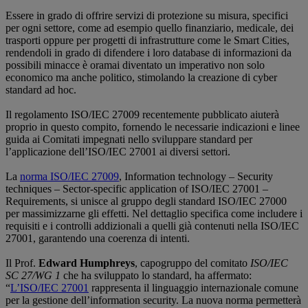
Essere in grado di offrire servizi di protezione su misura, specifici
per ogni settore, come ad esempio quello finanziario, medicale, dei
trasporti oppure per progetti di infrastrutture come le Smart Cities,
rendendoli in grado di difendere i loro database di informazioni da
possibili minacce è oramai diventato un imperativo non solo
economico ma anche politico, stimolando la creazione di cyber
standard ad hoc.
Il regolamento ISO/IEC 27009 recentemente pubblicato aiuterà
proprio in questo compito, fornendo le necessarie indicazioni e linee
guida ai Comitati impegnati nello sviluppare standard per
l’applicazione dell’ISO/IEC 27001 ai diversi settori.
La
norma ISO/IEC 27009
, Information technology – Security
techniques – Sector-specific application of ISO/IEC 27001 –
Requirements, si unisce al gruppo degli standard ISO/IEC 27000
per massimizzarne gli effetti. Nel dettaglio specifica come includere i
requisiti e i controlli addizionali a quelli già contenuti nella ISO/IEC
27001, garantendo una coerenza di intenti.
Il Prof.
Edward Humphreys
, capogruppo del comitato
ISO/IEC
SC 27/WG 1
che ha sviluppato lo standard, ha affermato:
“
L’ISO/IEC 27001
rappresenta il linguaggio internazionale comune
per la gestione dell’information security. La nuova norma permetterà