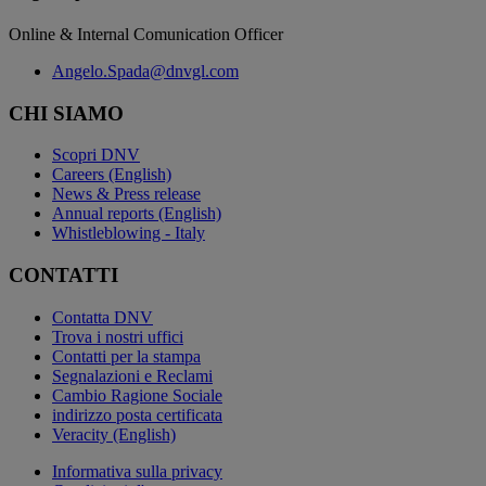
Online & Internal Comunication Officer
Angelo.Spada@dnvgl.com
CHI SIAMO
Scopri DNV
Careers (English)
News & Press release
Annual reports (English)
Whistleblowing - Italy
CONTATTI
Contatta DNV
Trova i nostri uffici
Contatti per la stampa
Segnalazioni e Reclami
Cambio Ragione Sociale
indirizzo posta certificata
Veracity (English)
Informativa sulla privacy