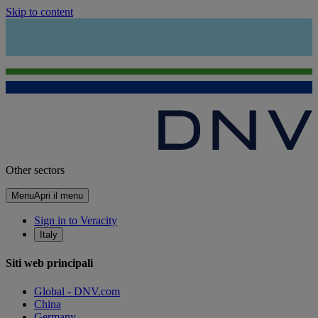
Skip to content
Other sectors
Menu
Apri il menu
Sign in to Veracity
Italy
Siti web principali
Global - DNV.com
China
Germany