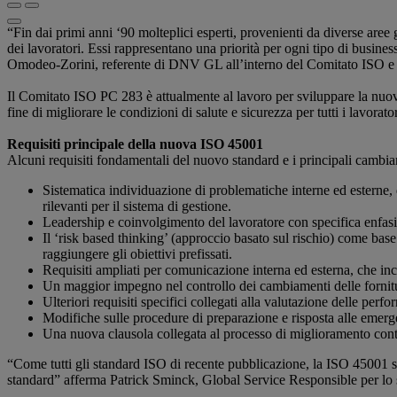
“Fin dai primi anni ‘90 molteplici esperti, provenienti da diverse aree
dei lavoratori. Essi rappresentano una priorità per ogni tipo di busines
Omodeo-Zorini, referente di DNV GL all’interno del Comitato ISO e de
Il Comitato ISO PC 283 è attualmente al lavoro per sviluppare la nuova
fine di migliorare le condizioni di salute e sicurezza per tutti i lavorato
Requisiti principale della nuova ISO 45001
Alcuni requisiti fondamentali del nuovo standard e i principali camb
Sistematica individuazione di problematiche interne ed esterne, d
rilevanti per il sistema di gestione.
Leadership e coinvolgimento del lavoratore con specifica enfasi 
Il ‘risk based thinking’ (approccio basato sul rischio) come bas
raggiungere gli obiettivi prefissati.
Requisiti ampliati per comunicazione interna ed esterna, che i
Un maggior impegno nel controllo dei cambiamenti delle fornitur
Ulteriori requisiti specifici collegati alla valutazione delle perf
Modifiche sulle procedure di preparazione e risposta alle emerg
Una nuova clausola collegata al processo di miglioramento con
“Come tutti gli standard ISO di recente pubblicazione, la ISO 45001 sar
standard” afferma Patrick Sminck, Global Service Responsible per 