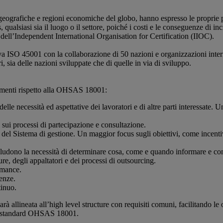
 geografiche e regioni economiche del globo, hanno espresso le proprie p
s, qualsiasi sia il luogo o il settore, poiché i costi e le conseguenze di
ll’Independent International Organisation for Certification (IIOC).
 ISO 45001 con la collaborazione di 50 nazioni e organizzazioni interna
ri, sia delle nazioni sviluppate che di quelle in via di sviluppo.
iamenti rispetto alla OHSAS 18001:
elle necessità ed aspettative dei lavoratori e di altre parti interessate.
sui processi di partecipazione e consultazione.
e del Sistema di gestione. Un maggior focus sugli obiettivi, come incen
ncludono la necessità di determinare cosa, come e quando informare e c
e, degli appaltatori e dei processi di outsourcing.
ormance.
enze.
tinuo.
à allineata all’high level structure con requisiti comuni, facilitando l
lo standard OHSAS 18001.