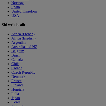
Norway
Spain
United Kingdom
USA
Siti web locali:
Africa (French)
Africa (English)
Argentina
Australia and NZ
Belgium
Brazil
Canada
Chile
Croatia
Czech Republic
Denmark
France
Finland
Hungary
India
Japan
Korea