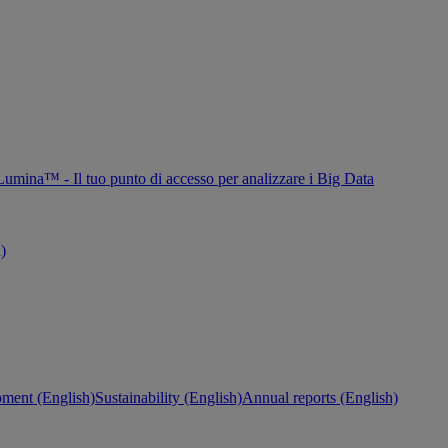
Lumina™ - Il tuo punto di accesso per analizzare i Big Data
h)
ment (English)
Sustainability (English)
Annual reports (English)