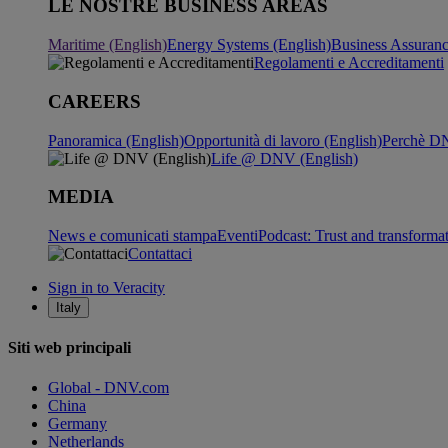
LE NOSTRE BUSINESS AREAS
Maritime (English)
Energy Systems (English)
Business Assuran
Regolamenti e Accreditamenti
CAREERS
Panoramica (English)
Opportunità di lavoro (English)
Perchè DN
Life @ DNV (English)
MEDIA
News e comunicati stampa
Eventi
Podcast: Trust and transforma
Contattaci
Sign in to Veracity
Italy
Siti web principali
Global - DNV.com
China
Germany
Netherlands