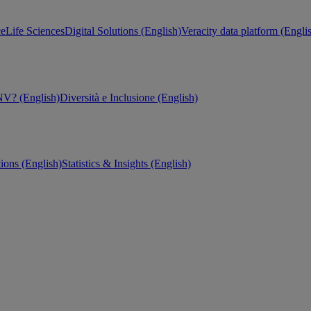
ce
Life Sciences
Digital Solutions (English)
Veracity data platform (Engli
V? (English)
Diversità e Inclusione (English)
tions (English)
Statistics & Insights (English)