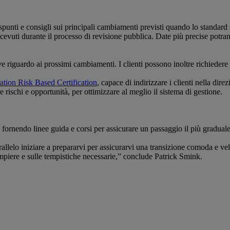
spunti e consigli sui principali cambiamenti previsti quando lo standard 
evuti durante il processo di revisione pubblica. Date più precise potra
guardo ai prossimi cambiamenti. I clienti possono inoltre richiedere as
tion Risk Based Certification
, capace di indirizzare i clienti nella dire
e rischi e opportunità, per ottimizzare al meglio il sistema di gestione.
, fornendo linee guida e corsi per assicurare un passaggio il più graduale
rallelo iniziare a prepararvi per assicurarvi una transizione comoda e
mpiere e sulle tempistiche necessarie,” conclude Patrick Smink.