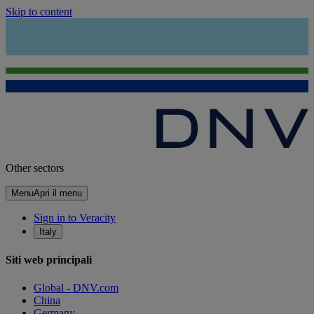
Skip to content
Other sectors
Menu
Apri il menu
Sign in to Veracity
Italy
Siti web principali
Global - DNV.com
China
Germany