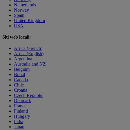
Netherlands
Norway
Spain
United Kingdom
USA
Siti web locali:
Africa (French)
Africa (English)
Argentina
Australia and NZ
Belgium
Brazil
Canada
Chile
Croatia
Czech Republic
Denmark
France
Finland
Hungary
India
Japan