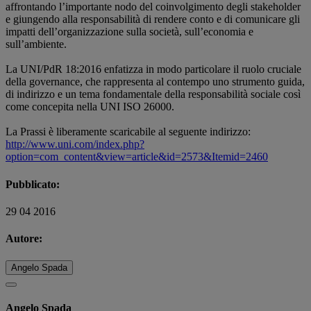
affrontando l’importante nodo del coinvolgimento degli stakeholder
e giungendo alla responsabilità di rendere conto e di comunicare gli
impatti dell’organizzazione sulla società, sull’economia e
sull’ambiente.
La UNI/PdR 18:2016 enfatizza in modo particolare il ruolo cruciale
della governance, che rappresenta al contempo uno strumento guida,
di indirizzo e un tema fondamentale della responsabilità sociale così
come concepita nella UNI ISO 26000.
La Prassi è liberamente scaricabile al seguente indirizzo:
http://www.uni.com/index.php?
option=com_content&view=article&id=2573&Itemid=2460
Pubblicato:
29 04 2016
Autore:
Angelo Spada
Angelo Spada