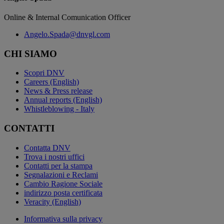
Online & Internal Comunication Officer
Angelo.Spada@dnvgl.com
CHI SIAMO
Scopri DNV
Careers (English)
News & Press release
Annual reports (English)
Whistleblowing - Italy
CONTATTI
Contatta DNV
Trova i nostri uffici
Contatti per la stampa
Segnalazioni e Reclami
Cambio Ragione Sociale
indirizzo posta certificata
Veracity (English)
Informativa sulla privacy