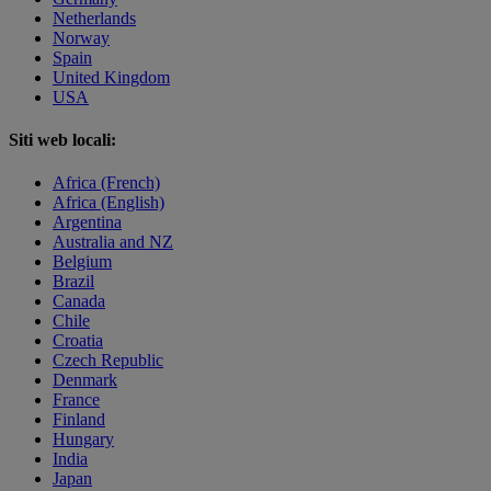
Netherlands
Norway
Spain
United Kingdom
USA
Siti web locali:
Africa (French)
Africa (English)
Argentina
Australia and NZ
Belgium
Brazil
Canada
Chile
Croatia
Czech Republic
Denmark
France
Finland
Hungary
India
Japan