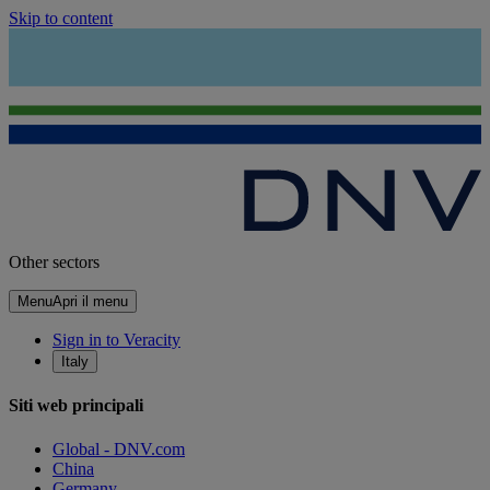
Skip to content
Other sectors
Menu
Apri il menu
Sign in to Veracity
Italy
Siti web principali
Global - DNV.com
China
Germany