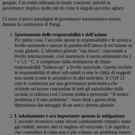
gergale, è in realtà utilizzata in modo cosciente, perché la
governance implica molto più di come il singolo governo agisce.
Ci sono 4 nuovi paradigmi di governance trasformativa emersi
durante la conferenza di Parigi.
Spostamento delle responsabilità e dell’azione
Per prima cosa, l’accordo sposta le responsabilità e le azioni a
livello nazionale e spezza la paralisi dell’attesa di un’azione su
scala globale. L’obiettivo globale "top-down" concordato a
livello internazionale, cioè mantenere il surriscaldamento tra 2
° e 1,5 ° C, è completato dalla definizione di chiare
responsabilità "bottom-up" a livello nazionale. Questo include
le responsabilità di attori sub-statali (come le città); di soggetti
non statali (come le aziende) e di altri individui. Il COP 21
crea le condizioni per una governance policentrica che
richiede un'azione concordata di tutti gli stakeholder della
società; si rafforza così l’azione politica personale: “Il nostro
problema è il mio problema”. Sono finiti i giorni della
dipendenza dal miraggio di un unico sistema globale.
L’adattamento è ora importante quanto la mitigazione
L’accordo riconosce come alcuni cambiamenti climatici siano
già visibili, mentre altri si staglino all’orizzonte. Ciò significa
che controllare il clima non è più soltanto un problema futuro,