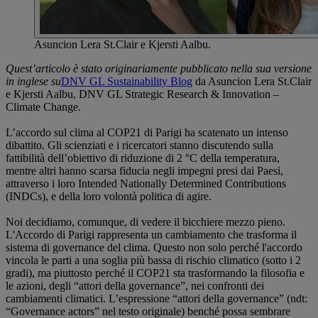
Asuncion Lera St.Clair e Kjersti Aalbu.
Quest’articolo è stato originariamente pubblicato nella sua versione
in inglese su
DNV GL Sustainability Blog
da Asuncion Lera St.Clair
e Kjersti Aalbu, DNV GL Strategic Research & Innovation –
Climate Change
.
L’accordo sul clima al COP21 di Parigi ha scatenato un intenso
dibattito. Gli scienziati e i ricercatori stanno discutendo sulla
fattibilità dell’obiettivo di riduzione di 2 °C della temperatura,
mentre altri hanno scarsa fiducia negli impegni presi dai Paesi,
attraverso i loro Intended Nationally Determined Contributions
(INDCs), e della loro volontà politica di agire.
Noi decidiamo, comunque, di vedere il bicchiere mezzo pieno.
L'Accordo di Parigi rappresenta un cambiamento che trasforma il
sistema di governance del clima. Questo non solo perché l'accordo
vincola le parti a una soglia più bassa di rischio climatico (sotto i 2
gradi), ma piuttosto perché il COP21 sta trasformando la filosofia e
le azioni, degli “attori della governance”, nei confronti dei
cambiamenti climatici. L’espressione “attori della governance” (ndt:
“Governance actors” nel testo originale) benché possa sembrare