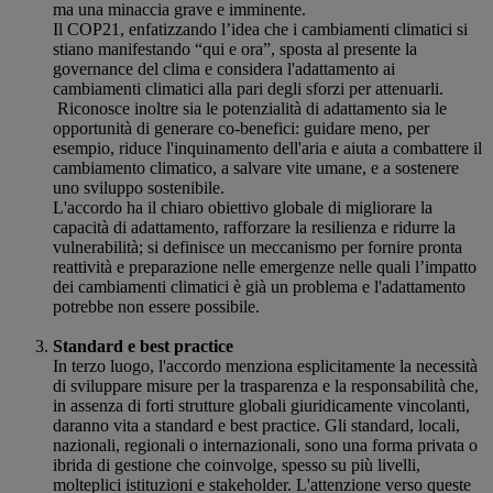
ma una minaccia grave e imminente.
Il COP21, enfatizzando l’idea che i cambiamenti climatici si
stiano manifestando “qui e ora”, sposta al presente la
governance del clima e considera l'adattamento ai
cambiamenti climatici alla pari degli sforzi per attenuarli.
Riconosce inoltre sia le potenzialità di adattamento sia le
opportunità di generare co-benefici: guidare meno, per
esempio, riduce l'inquinamento dell'aria e aiuta a combattere il
cambiamento climatico, a salvare vite umane, e a sostenere
uno sviluppo sostenibile.
L'accordo ha il chiaro obiettivo globale di migliorare la
capacità di adattamento, rafforzare la resilienza e ridurre la
vulnerabilità; si definisce un meccanismo per fornire pronta
reattività e preparazione nelle emergenze nelle quali l’impatto
dei cambiamenti climatici è già un problema e l'adattamento
potrebbe non essere possibile.
Standard e best practice
In terzo luogo, l'accordo menziona esplicitamente la necessità
di sviluppare misure per la trasparenza e la responsabilità che,
in assenza di forti strutture globali giuridicamente vincolanti,
daranno vita a standard e best practice. Gli standard, locali,
nazionali, regionali o internazionali, sono una forma privata o
ibrida di gestione che coinvolge, spesso su più livelli,
molteplici istituzioni e stakeholder. L'attenzione verso queste