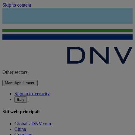
Skip to content
Other sectors
Menu
Apri il menu
Sign in to Veracity
Italy
Siti web principali
Global - DNV.com
China
Germany