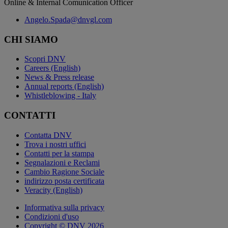
Online & Internal Comunication Officer
Angelo.Spada@dnvgl.com
CHI SIAMO
Scopri DNV
Careers (English)
News & Press release
Annual reports (English)
Whistleblowing - Italy
CONTATTI
Contatta DNV
Trova i nostri uffici
Contatti per la stampa
Segnalazioni e Reclami
Cambio Ragione Sociale
indirizzo posta certificata
Veracity (English)
Informativa sulla privacy
Condizioni d'uso
Copyright © DNV 2026