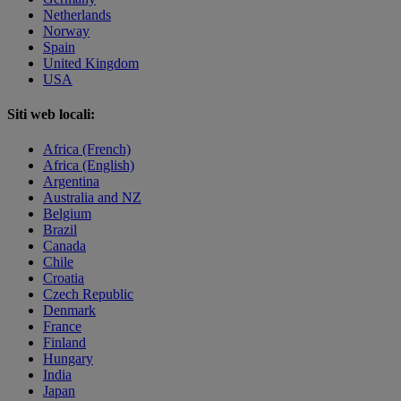
Netherlands
Norway
Spain
United Kingdom
USA
Siti web locali:
Africa (French)
Africa (English)
Argentina
Australia and NZ
Belgium
Brazil
Canada
Chile
Croatia
Czech Republic
Denmark
France
Finland
Hungary
India
Japan