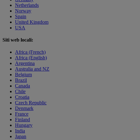
Netherlands
Norway
Spain
United Kingdom
USA
Siti web locali:
Africa (French)
Africa (English)
Argentina
Australia and NZ
Belgium
Brazil
Canada
Chile
Croatia
Czech Republic
Denmark
France
Finland
Hungary
India
Japan