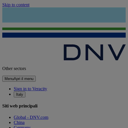
Skip to content
Other sectors
Menu
Apri il menu
Sign in to Veracity
Italy
Siti web principali
Global - DNV.com
China
Germany