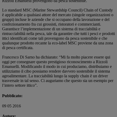
Rizzoli Emanuelli provengono da pesca sostenibile.
Lo standard MSC (Marine Stewardship Council) Chain of Custody
è applicabile a qualsiasi attore del mercato (singole organizzazioni o
gruppi) incluse le aziende che si occupano della lavorazione e del
confezionamento fra cui grossisti, ristoratori e commercianti.
Garantisce l’implementazione di un sistema di tracciabilità e
rintracciabilità nella pesca, tale da garantire che tutti i pesci e prodotti
ittici identificati come tali provengono da pesca sostenibile e che
qualunque prodotto recante la eco-label MSC proviene da una zona
di pesca certificata.
Francesco Di Sarno ha dichiarato: “Mi fa molto piacere essere qui
oggi per consegnare questo prestigioso riconoscimento a Rizzoli
Emanuelli. Modificando il modo in cui produciamo, distribuiamo e
utilizziamo il cibo possiamo rendere davvero sostenibile il sistema
agroalimentare. La tracciabilità lungo la supply chain è un driver
trasversale in tal senso. Ci auguriamo che questo sia un esempio per
l’intero settore ittico”.
Pubblicato:
09 05 2016
Autore: