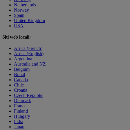
Netherlands
Norway
Spain
United Kingdom
USA
Siti web locali:
Africa (French)
Africa (English)
Argentina
Australia and NZ
Belgium
Brazil
Canada
Chile
Croatia
Czech Republic
Denmark
France
Finland
Hungary
India
Japan