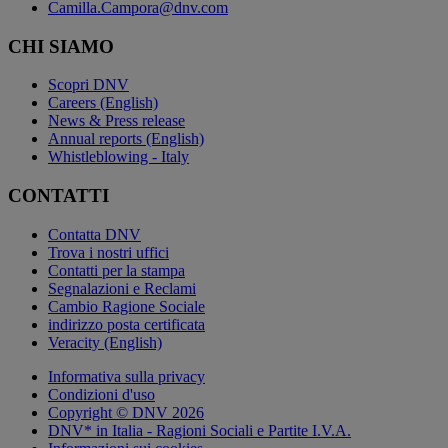
Camilla.Campora@dnv.com
CHI SIAMO
Scopri DNV
Careers (English)
News & Press release
Annual reports (English)
Whistleblowing - Italy
CONTATTI
Contatta DNV
Trova i nostri uffici
Contatti per la stampa
Segnalazioni e Reclami
Cambio Ragione Sociale
indirizzo posta certificata
Veracity (English)
Informativa sulla privacy
Condizioni d'uso
Copyright © DNV 2026
DNV* in Italia - Ragioni Sociali e Partite I.V.A.