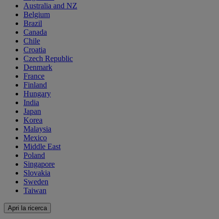
Australia and NZ
Belgium
Brazil
Canada
Chile
Croatia
Czech Republic
Denmark
France
Finland
Hungary
India
Japan
Korea
Malaysia
Mexico
Middle East
Poland
Singapore
Slovakia
Sweden
Taiwan
Apri la ricerca