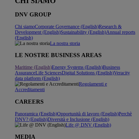
CHI SIAMO
DNV GROUP
Chi siamo
Corporate Governance (English)
Research &
Development (English)
Sustainability (English)
Annual reports
(English)
La nostra storia
LE NOSTRE BUSINESS AREAS
Maritime (English)
Energy Systems (English)
Business
Assurance
Life Sciences
Digital Solutions (English)
Veracity
data platform (English)
Regolamenti e
Accreditamenti
CAREERS
Panoramica (English)
Opportunità di lavoro (English)
Perchè
DNV? (English)
Diversità e Inclusione (English)
Life @ DNV (English)
MEDIA