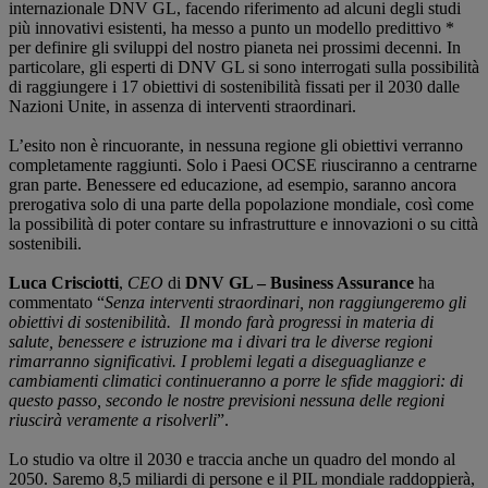
internazionale DNV GL, facendo riferimento ad alcuni degli studi
più innovativi esistenti, ha messo a punto un modello predittivo *
per definire gli sviluppi del nostro pianeta nei prossimi decenni. In
particolare, gli esperti di DNV GL si sono interrogati sulla possibilità
di raggiungere i 17 obiettivi di sostenibilità fissati per il 2030 dalle
Nazioni Unite, in assenza di interventi straordinari.
L’esito non è rincuorante, in nessuna regione gli obiettivi verranno
completamente raggiunti. Solo i Paesi OCSE riusciranno a centrarne
gran parte. Benessere ed educazione, ad esempio, saranno ancora
prerogativa solo di una parte della popolazione mondiale, così come
la possibilità di poter contare su infrastrutture e innovazioni o su città
sostenibili.
Luca Crisciotti
,
CEO
di
DNV GL – Business Assurance
ha
commentato “
Senza interventi straordinari, non raggiungeremo gli
obiettivi di sostenibilità. Il mondo farà progressi in materia di
salute, benessere e istruzione ma i divari tra le diverse regioni
rimarranno significativi. I problemi legati a diseguaglianze e
cambiamenti climatici continueranno a porre le sfide maggiori: di
questo passo, secondo le nostre previsioni nessuna delle regioni
riuscirà veramente a risolverli
”.
Lo studio va oltre il 2030 e traccia anche un quadro del mondo al
2050. Saremo 8,5 miliardi di persone e il PIL mondiale raddoppierà,