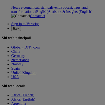
News e comunicati stampa
Eventi
Podcast: Trust and
transformations (English)
Statistics & Insights (English)
Contattaci
Sign in to Veracity
Italy
Siti web principali
Global - DNV.com
China
Germany
Netherlands
Norway
Spain
United Kingdom
USA
Siti web locali:
Africa (French)
Africa (English)
Argentina