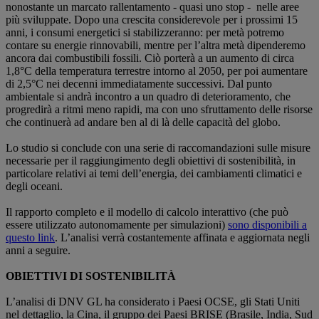
nonostante un marcato rallentamento - quasi uno stop - nelle aree
più sviluppate. Dopo una crescita considerevole per i prossimi 15
anni, i consumi energetici si stabilizzeranno: per metà potremo
contare su energie rinnovabili, mentre per l’altra metà dipenderemo
ancora dai combustibili fossili. Ciò porterà a un aumento di circa
1,8°C della temperatura terrestre intorno al 2050, per poi aumentare
di 2,5°C nei decenni immediatamente successivi. Dal punto
ambientale si andrà incontro a un quadro di deterioramento, che
progredirà a ritmi meno rapidi, ma con uno sfruttamento delle risorse
che continuerà ad andare ben al di là delle capacità del globo.
Lo studio si conclude con una serie di raccomandazioni sulle misure
necessarie per il raggiungimento degli obiettivi di sostenibilità, in
particolare relativi ai temi dell’energia, dei cambiamenti climatici e
degli oceani.
Il rapporto completo e il modello di calcolo interattivo (che può
essere utilizzato autonomamente per simulazioni)
sono disponibili a
questo link
. L’analisi verrà costantemente affinata e aggiornata negli
anni a seguire.
OBIETTIVI DI SOSTENIBILITÀ
L’analisi di DNV GL ha considerato i Paesi OCSE, gli Stati Uniti
nel dettaglio, la Cina, il gruppo dei Paesi BRISE (Brasile, India, Sud