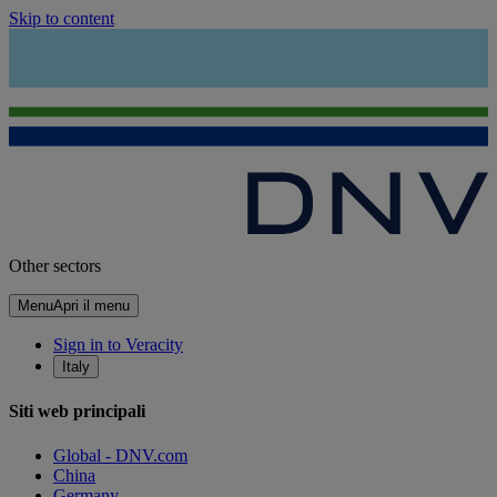
Skip to content
Other sectors
Menu
Apri il menu
Sign in to Veracity
Italy
Siti web principali
Global - DNV.com
China
Germany