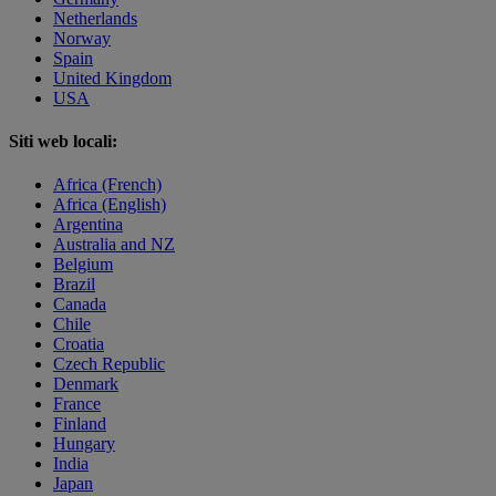
Netherlands
Norway
Spain
United Kingdom
USA
Siti web locali:
Africa (French)
Africa (English)
Argentina
Australia and NZ
Belgium
Brazil
Canada
Chile
Croatia
Czech Republic
Denmark
France
Finland
Hungary
India
Japan