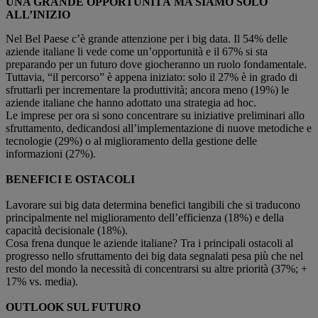
UNA GRANDE OPPORTUNITÀ MA SIAMO SOLO
ALL’INIZIO
Nel Bel Paese c’è grande attenzione per i big data. Il 54% delle
aziende italiane li vede come un’opportunità e il 67% si sta
preparando per un futuro dove giocheranno un ruolo fondamentale.
Tuttavia, “il percorso” è appena iniziato: solo il 27% è in grado di
sfruttarli per incrementare la produttività; ancora meno (19%) le
aziende italiane che hanno adottato una strategia ad hoc.
Le imprese per ora si sono concentrare su iniziative preliminari allo
sfruttamento, dedicandosi all’implementazione di nuove metodiche e
tecnologie (29%) o al miglioramento della gestione delle
informazioni (27%).
BENEFICI E OSTACOLI
Lavorare sui big data determina benefici tangibili che si traducono
principalmente nel miglioramento dell’efficienza (18%) e della
capacità decisionale (18%).
Cosa frena dunque le aziende italiane? Tra i principali ostacoli al
progresso nello sfruttamento dei big data segnalati pesa più che nel
resto del mondo la necessità di concentrarsi su altre priorità (37%; +
17% vs. media).
OUTLOOK SUL FUTURO