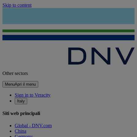
Skip to content
Other sectors
Menu
Apri il menu
Sign in to Veracity
Italy
Siti web principali
Global - DNV.com
China
Germany