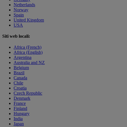
Netherlands
Norway
Spain
United Kingdom
USA
Siti web locali:
Africa (French)
Africa (English)
Argentina
Australia and NZ
Belgium
Brazil
Canada
Chile
Croatia
Czech Republic
Denmark
France
Finland
Hungary
India
Japan