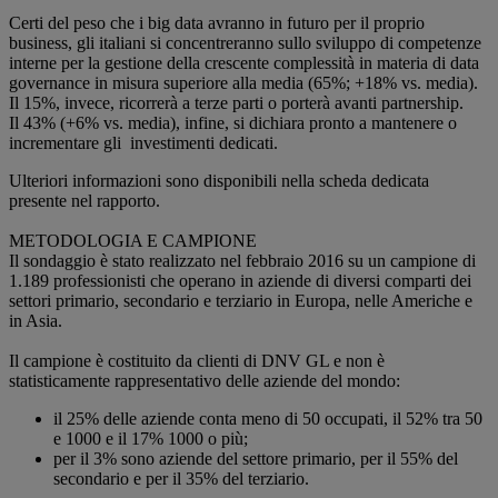
Certi del peso che i big data avranno in futuro per il proprio
business, gli italiani si concentreranno sullo sviluppo di competenze
interne per la gestione della crescente complessità in materia di data
governance in misura superiore alla media (65%; +18% vs. media).
Il 15%, invece, ricorrerà a terze parti o porterà avanti partnership.
Il 43% (+6% vs. media), infine, si dichiara pronto a mantenere o
incrementare gli investimenti dedicati.
Ulteriori informazioni sono disponibili nella scheda dedicata
presente nel rapporto.
METODOLOGIA E CAMPIONE
Il sondaggio è stato realizzato nel febbraio 2016 su un campione di
1.189 professionisti che operano in aziende di diversi comparti dei
settori primario, secondario e terziario in Europa, nelle Americhe e
in Asia.
Il campione è costituito da clienti di DNV GL e non è
statisticamente rappresentativo delle aziende del mondo:
il 25% delle aziende conta meno di 50 occupati, il 52% tra 50
e 1000 e il 17% 1000 o più;
per il 3% sono aziende del settore primario, per il 55% del
secondario e per il 35% del terziario.