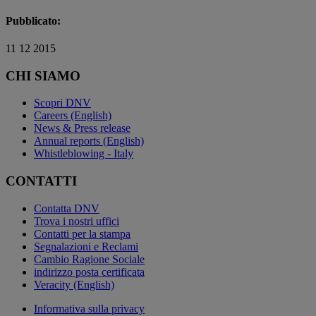
Pubblicato:
11 12 2015
CHI SIAMO
Scopri DNV
Careers (English)
News & Press release
Annual reports (English)
Whistleblowing - Italy
CONTATTI
Contatta DNV
Trova i nostri uffici
Contatti per la stampa
Segnalazioni e Reclami
Cambio Ragione Sociale
indirizzo posta certificata
Veracity (English)
Informativa sulla privacy