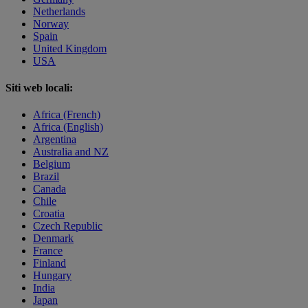
Netherlands
Norway
Spain
United Kingdom
USA
Siti web locali:
Africa (French)
Africa (English)
Argentina
Australia and NZ
Belgium
Brazil
Canada
Chile
Croatia
Czech Republic
Denmark
France
Finland
Hungary
India
Japan