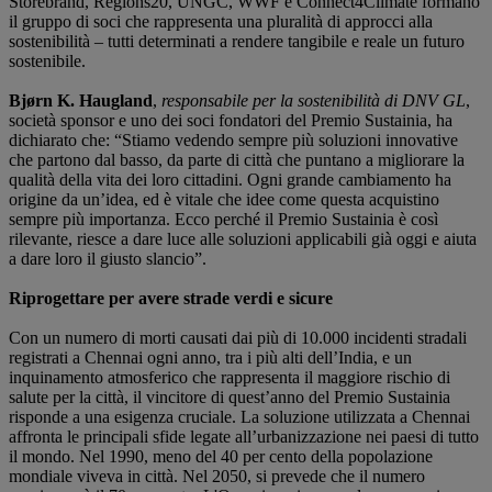
Storebrand, Regions20, UNGC, WWF e Connect4Climate formano
il gruppo di soci che rappresenta una pluralità di approcci alla
sostenibilità – tutti determinati a rendere tangibile e reale un futuro
sostenibile.
Bjørn K. Haugland
,
responsabile per la sostenibilità di DNV GL
,
società sponsor e uno dei soci fondatori del Premio Sustainia, ha
dichiarato che: “Stiamo vedendo sempre più soluzioni innovative
che partono dal basso, da parte di città che puntano a migliorare la
qualità della vita dei loro cittadini. Ogni grande cambiamento ha
origine da un’idea, ed è vitale che idee come questa acquistino
sempre più importanza. Ecco perché il Premio Sustainia è così
rilevante, riesce a dare luce alle soluzioni applicabili già oggi e aiuta
a dare loro il giusto slancio”.
Riprogettare per avere strade verdi e sicure
Con un numero di morti causati dai più di 10.000 incidenti stradali
registrati a Chennai ogni anno, tra i più alti dell’India, e un
inquinamento atmosferico che rappresenta il maggiore rischio di
salute per la città, il vincitore di quest’anno del Premio Sustainia
risponde a una esigenza cruciale. La soluzione utilizzata a Chennai
affronta le principali sfide legate all’urbanizzazione nei paesi di tutto
il mondo. Nel 1990, meno del 40 per cento della popolazione
mondiale viveva in città. Nel 2050, si prevede che il numero