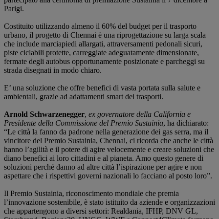
Parigi.
Costituito utilizzando almeno il 60% del budget per il trasporto
urbano, il progetto di Chennai è una riprogettazione su larga scala
che include marciapiedi allargati, attraversamenti pedonali sicuri,
piste ciclabili protette, carreggiate adeguatamente dimensionate,
fermate degli autobus opportunamente posizionate e parcheggi su
strada disegnati in modo chiaro.
E’ una soluzione che offre benefici di vasta portata sulla salute e
ambientali, grazie ad adattamenti smart dei trasporti.
Arnold Schwarzenegger
,
ex governatore della California e
Presidente della Commissione del Premio Sustainia
, ha dichiarato:
“Le città la fanno da padrone nella generazione dei gas serra, ma il
vincitore del Premio Sustainia, Chennai, ci ricorda che anche le città
hanno l’agilità e il potere di agire velocemente e creare soluzioni che
diano benefici ai loro cittadini e al pianeta. Amo questo genere di
soluzioni perché danno ad altre città l’ispirazione per agire e non
aspettare che i rispettivi governi nazionali lo facciano al posto loro”.
Il Premio Sustainia, riconoscimento mondiale che premia
l’innovazione sostenibile, è stato istituito da aziende e organizzazioni
che appartengono a diversi settori: Realdania, IFHP, DNV GL,