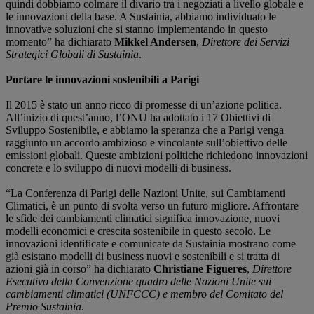
quindi dobbiamo colmare il divario tra i negoziati a livello globale e
le innovazioni della base. A Sustainia, abbiamo individuato le
innovative soluzioni che si stanno implementando in questo
momento” ha dichiarato
Mikkel Andersen
,
Direttore dei Servizi
Strategici Globali di Sustainia
.
Portare le innovazioni sostenibili a Parigi
Il 2015 è stato un anno ricco di promesse di un’azione politica.
All’inizio di quest’anno, l’ONU ha adottato i 17 Obiettivi di
Sviluppo Sostenibile, e abbiamo la speranza che a Parigi venga
raggiunto un accordo ambizioso e vincolante sull’obiettivo delle
emissioni globali. Queste ambizioni politiche richiedono innovazioni
concrete e lo sviluppo di nuovi modelli di business.
“La Conferenza di Parigi delle Nazioni Unite, sui Cambiamenti
Climatici, è un punto di svolta verso un futuro migliore. Affrontare
le sfide dei cambiamenti climatici significa innovazione, nuovi
modelli economici e crescita sostenibile in questo secolo. Le
innovazioni identificate e comunicate da Sustainia mostrano come
già esistano modelli di business nuovi e sostenibili e si tratta di
azioni già in corso” ha dichiarato
Christiane Figueres
,
Direttore
Esecutivo della Convenzione quadro delle Nazioni Unite sui
cambiamenti climatici (UNFCCC) e membro del Comitato del
Premio Sustainia
.