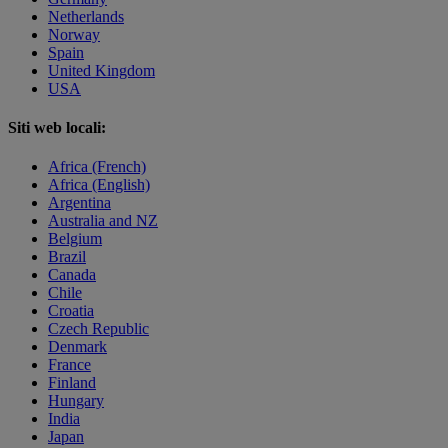
Netherlands
Norway
Spain
United Kingdom
USA
Siti web locali:
Africa (French)
Africa (English)
Argentina
Australia and NZ
Belgium
Brazil
Canada
Chile
Croatia
Czech Republic
Denmark
France
Finland
Hungary
India
Japan