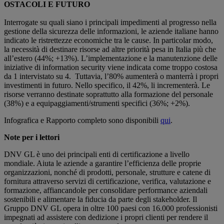
OSTACOLI E FUTURO
Interrogate su quali siano i principali impedimenti al progresso nella
gestione della sicurezza delle informazioni, le aziende italiane hanno
indicato le ristrettezze economiche tra le cause. In particolar modo,
la necessità di destinare risorse ad altre priorità pesa in Italia più che
all’estero (44%; +13%). L’implementazione e la manutenzione delle
iniziative di information security viene indicata come troppo costosa
da 1 intervistato su 4. Tuttavia, l’80% aumenterà o manterrà i propri
investimenti in futuro. Nello specifico, il 42%, li incrementerà. Le
risorse verranno destinate soprattutto alla formazione del personale
(38%) e a equipaggiamenti/strumenti specifici (36%; +2%).
Infografica e Rapporto completo sono disponibili
qui
.
Note per i lettori
DNV GL è uno dei principali enti di certificazione a livello
mondiale. Aiuta le aziende a garantire l’efficienza delle proprie
organizzazioni, nonché di prodotti, personale, strutture e catene di
fornitura attraverso servizi di certificazione, verifica, valutazione e
formazione, affiancandole per consolidare performance aziendali
sostenibili e alimentare la fiducia da parte degli stakeholder. Il
Gruppo DNV GL opera in oltre 100 paesi con 16.000 professionisti
impegnati ad assistere con dedizione i propri clienti per rendere il