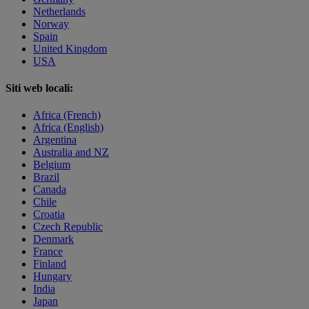
Netherlands
Norway
Spain
United Kingdom
USA
Siti web locali:
Africa (French)
Africa (English)
Argentina
Australia and NZ
Belgium
Brazil
Canada
Chile
Croatia
Czech Republic
Denmark
France
Finland
Hungary
India
Japan