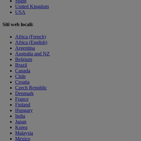
Spain
United Kingdom
USA
Siti web locali:
Africa (French)
Africa (English)
Argentina
Australia and NZ
Belgium
Brazil
Canada
Chile
Croatia
Czech Republic
Denmark
France
Finland
Hungary
India
Japan
Korea
Malaysia
Mexico