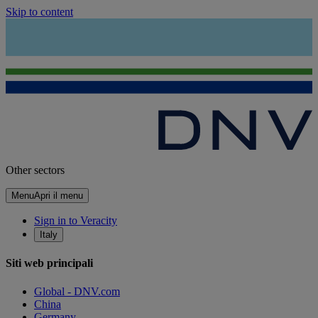
Skip to content
Other sectors
Menu
Apri il menu
Sign in to Veracity
Italy
Siti web principali
Global - DNV.com
China
Germany