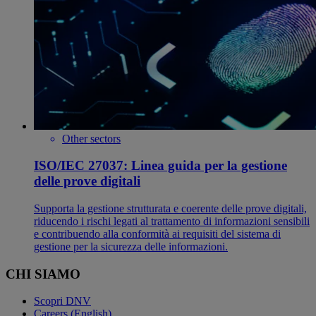
Other sectors
ISO/IEC 27037: Linea guida per la gestione
delle prove digitali
Supporta la gestione strutturata e coerente delle prove digitali,
riducendo i rischi legati al trattamento di informazioni sensibili
e contribuendo alla conformità ai requisiti del sistema di
gestione per la sicurezza delle informazioni.
CHI SIAMO
Scopri DNV
Careers (English)