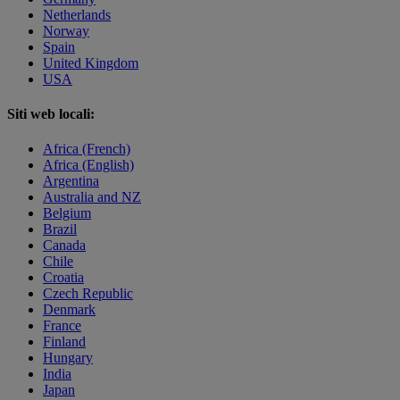
Netherlands
Norway
Spain
United Kingdom
USA
Siti web locali:
Africa (French)
Africa (English)
Argentina
Australia and NZ
Belgium
Brazil
Canada
Chile
Croatia
Czech Republic
Denmark
France
Finland
Hungary
India
Japan