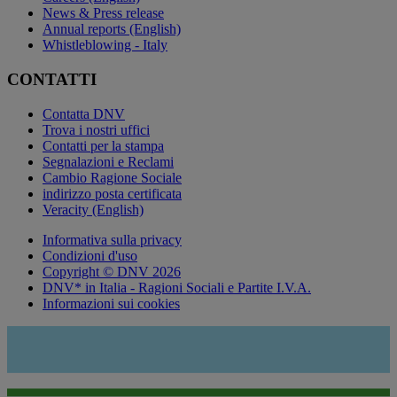
News & Press release
Annual reports (English)
Whistleblowing - Italy
CONTATTI
Contatta DNV
Trova i nostri uffici
Contatti per la stampa
Segnalazioni e Reclami
Cambio Ragione Sociale
indirizzo posta certificata
Veracity (English)
Informativa sulla privacy
Condizioni d'uso
Copyright © DNV 2026
DNV* in Italia - Ragioni Sociali e Partite I.V.A.
Informazioni sui cookies