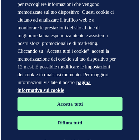
per raccogliere informazioni che vengono
Segnalazioni e Reclami
Cambio Ragione Sociale
memorizzate sul tuo dispositivo. Questi cookie ci
indirizzo posta certificata
aiutano ad analizzare il traffico web e a
Veracity (English)
monitorare le prestazioni del sito al fine di
Informativa sulla privacy
migliorare la tua esperienza utente e assistere i
Condizioni d'uso
Copyright © DNV 2026
nostri sforzi promozionali e di marketing.
DNV* in Italia - Ragioni Sociali e Partite I.V.A.
Cliccando su "Accetta tutti i cookie", accetti la
Informazioni sui cookies
memorizzazione dei cookie sul tuo dispositivo per
12 mesi. È possibile modificare le impostazioni
dei cookie in qualsiasi momento. Per maggiori
informazioni visitate il nostro
pagina
informativa sui cookie
Accetta tutti
Rifiuta tutti
I marchi DNV GL®, DNV®, Horizon Graphic e Det Norske
Veritas® sono di proprietà delle società del Gruppo Det Norske