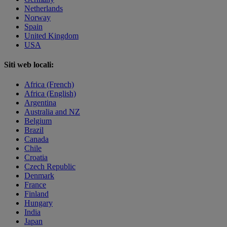
Netherlands
Norway
Spain
United Kingdom
USA
Siti web locali:
Africa (French)
Africa (English)
Argentina
Australia and NZ
Belgium
Brazil
Canada
Chile
Croatia
Czech Republic
Denmark
France
Finland
Hungary
India
Japan