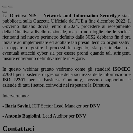
La Direttiva
NIS
–
Network and Information Security
,è stata
pubblicata sulla Gazzetta Ufficiale dell’UE a fine dicembre 2022. Il
Governo Italiano dovrà, entro il 2024, procedere al recepimento
della Direttiva a livello nazionale, ma ciò non toglie che le società
rientranti nel nuovo perimetro definito dalla NIS2 debbano fin d’ora
iniziare ad implementare ed adottare tali presidi tecnico-organizzativi
e mappare e gestire i processi in oggetto, sia per tutelarsi da
eventuali attacchi cyber sia per essere pronti quando tali stringenti
misure entreranno definitivamente in vigore.
In questo webinar gratuto vedremo come gli standard
ISO/IEC
27001
per il sistema di gestione della sicurezza delle informazioni e
ISO 22301
per la Business Continuty, possono supportare le
aziende di tutti i settori coinvolti nel rispettare la Direttiva.
Interverranno:
- Ilaria Savini
, ICT Sector Lead Manager per
DNV
- Antonio Bagiolini
, Lead Auditor per
DNV
Contattaci