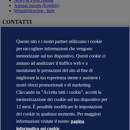
News & Press release
Annual reports (English)
Whistleblowing - Italy
CONTATTI
Contatta DNV
Trova i nostri uffici
Questo sito e i nostri partner utilizzano i cookie
Contatti per la stampa
per raccogliere informazioni che vengono
Segnalazioni e Reclami
Cambio Ragione Sociale
memorizzate sul tuo dispositivo. Questi cookie ci
indirizzo posta certificata
aiutano ad analizzare il traffico web e a
Veracity (English)
monitorare le prestazioni del sito al fine di
Informativa sulla privacy
migliorare la tua esperienza utente e assistere i
Condizioni d'uso
Copyright © DNV 2026
nostri sforzi promozionali e di marketing.
DNV* in Italia - Ragioni Sociali e Partite I.V.A.
Cliccando su "Accetta tutti i cookie", accetti la
Informazioni sui cookies
memorizzazione dei cookie sul tuo dispositivo per
12 mesi. È possibile modificare le impostazioni
dei cookie in qualsiasi momento. Per maggiori
informazioni visitate il nostro
pagina
informativa sui cookie