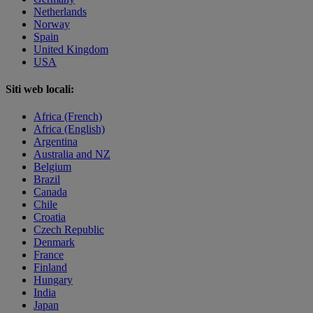
Netherlands
Norway
Spain
United Kingdom
USA
Siti web locali:
Africa (French)
Africa (English)
Argentina
Australia and NZ
Belgium
Brazil
Canada
Chile
Croatia
Czech Republic
Denmark
France
Finland
Hungary
India
Japan