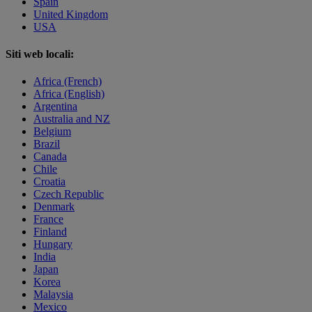
Spain
United Kingdom
USA
Siti web locali:
Africa (French)
Africa (English)
Argentina
Australia and NZ
Belgium
Brazil
Canada
Chile
Croatia
Czech Republic
Denmark
France
Finland
Hungary
India
Japan
Korea
Malaysia
Mexico