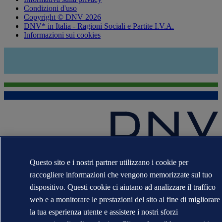
Condizioni d'uso
Copyright © DNV 2026
DNV* in Italia - Ragioni Sociali e Partite I.V.A.
Informazioni sui cookies
I marchi DNV GL®, DNV®, Horizon Graphic e Det Norske
Questo sito e i nostri partner utilizzano i cookie per
Veritas® sono di proprietà delle società del Gruppo Det Norske
Veritas. Tutti diritti riservati.
raccogliere informazioni che vengono memorizzate sul tuo
dispositivo. Questi cookie ci aiutano ad analizzare il traffico
WHEN TRUST MATTERS
web e a monitorare le prestazioni del sito al fine di migliorare
la tua esperienza utente e assistere i nostri sforzi