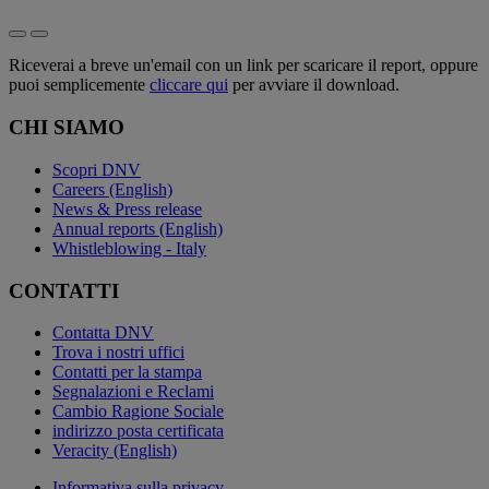
Riceverai a breve un'email con un link per scaricare il report, oppure
puoi semplicemente
cliccare qui
per avviare il download.
CHI SIAMO
Scopri DNV
Careers (English)
News & Press release
Annual reports (English)
Whistleblowing - Italy
CONTATTI
Contatta DNV
Trova i nostri uffici
Contatti per la stampa
Segnalazioni e Reclami
Cambio Ragione Sociale
indirizzo posta certificata
Veracity (English)
Informativa sulla privacy