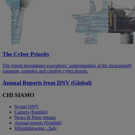
The Cyber Priority
The report investigates executives’ understanding of the increasingly
common, complex and creative cyber threats.
Annual Reports from DNV (Global)
CHI SIAMO
Scopri DNV
Careers (English)
News & Press release
Annual reports (English)
Whistleblowing - Italy