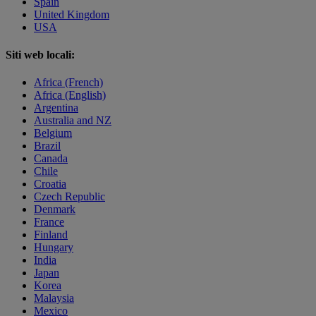
Spain
United Kingdom
USA
Siti web locali:
Africa (French)
Africa (English)
Argentina
Australia and NZ
Belgium
Brazil
Canada
Chile
Croatia
Czech Republic
Denmark
France
Finland
Hungary
India
Japan
Korea
Malaysia
Mexico