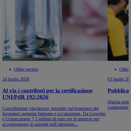
Other sectors
Other 
24 luglio 2026
03 luglio 20
Al via i contributi per la certificazione
Pubblicat
UNI/PdR 192:2026
Questa prima
comportare m
Conciliazione vita-lavoro: investire sul benessere dei
lavoratori aumenta fatturato e occupazione. Da Governo
e Unioncamere 7,5 milioni di euro per le imprese per
accompagnare le aziende nell’adozione...