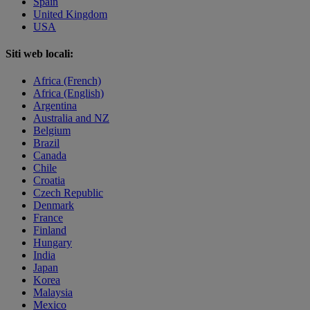
Spain
United Kingdom
USA
Siti web locali:
Africa (French)
Africa (English)
Argentina
Australia and NZ
Belgium
Brazil
Canada
Chile
Croatia
Czech Republic
Denmark
France
Finland
Hungary
India
Japan
Korea
Malaysia
Mexico