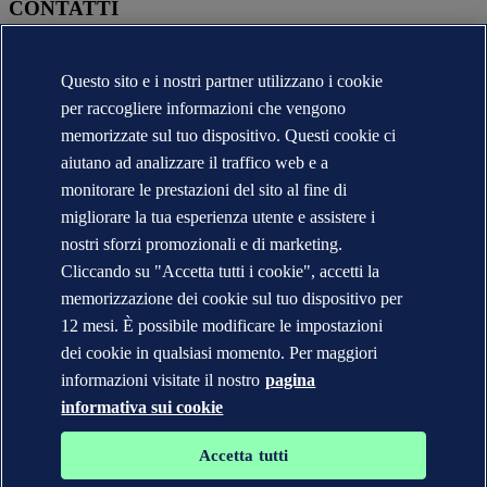
CONTATTI
Contatta DNV
Trova i nostri uffici
Questo sito e i nostri partner utilizzano i cookie
Contatti per la stampa
per raccogliere informazioni che vengono
Segnalazioni e Reclami
Cambio Ragione Sociale
memorizzate sul tuo dispositivo. Questi cookie ci
indirizzo posta certificata
aiutano ad analizzare il traffico web e a
Veracity (English)
monitorare le prestazioni del sito al fine di
Informativa sulla privacy
migliorare la tua esperienza utente e assistere i
Condizioni d'uso
Copyright © DNV 2026
nostri sforzi promozionali e di marketing.
DNV* in Italia - Ragioni Sociali e Partite I.V.A.
Cliccando su "Accetta tutti i cookie", accetti la
Informazioni sui cookies
memorizzazione dei cookie sul tuo dispositivo per
12 mesi. È possibile modificare le impostazioni
dei cookie in qualsiasi momento. Per maggiori
informazioni visitate il nostro
pagina
informativa sui cookie
Accetta tutti