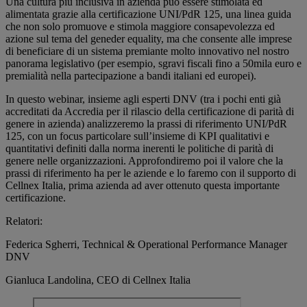
Una cultura più inclusiva in azienda può essere stimolata ed
alimentata grazie alla certificazione UNI/PdR 125, una linea guida
che non solo promuove e stimola maggiore consapevolezza ed
azione sul tema del geneder equality, ma che consente alle imprese
di beneficiare di un sistema premiante molto innovativo nel nostro
panorama legislativo (per esempio, sgravi fiscali fino a 50mila euro e
premialità nella partecipazione a bandi italiani ed europei).
In questo webinar, insieme agli esperti DNV (tra i pochi enti già
accreditati da Accredia per il rilascio della certificazione di parità di
genere in azienda) analizzeremo la prassi di riferimento UNI/PdR
125, con un focus particolare sull’insieme di KPI qualitativi e
quantitativi definiti dalla norma inerenti le politiche di parità di
genere nelle organizzazioni. Approfondiremo poi il valore che la
prassi di riferimento ha per le aziende e lo faremo con il supporto di
Cellnex Italia, prima azienda ad aver ottenuto questa importante
certificazione.
Relatori:
Federica Sgherri, Technical & Operational Performance Manager
DNV
Gianluca Landolina, CEO di Cellnex Italia