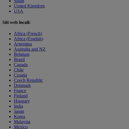
Spain
United Kingdom
USA
Siti web locali:
Africa (French)
Africa (English)
Argentina
Australia and NZ
Belgium
Brazil
Canada
Chile
Croatia
Czech Republic
Denmark
France
Finland
Hungary
India
Japan
Korea
Malaysia
Mexico