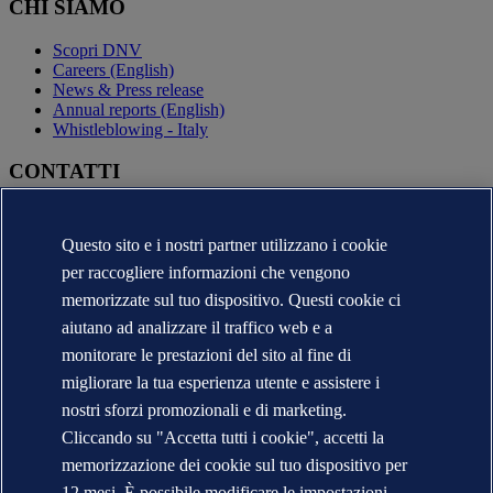
CHI SIAMO
Scopri DNV
Careers (English)
News & Press release
Annual reports (English)
Whistleblowing - Italy
CONTATTI
Contatta DNV
Trova i nostri uffici
Questo sito e i nostri partner utilizzano i cookie
Contatti per la stampa
per raccogliere informazioni che vengono
Segnalazioni e Reclami
Cambio Ragione Sociale
memorizzate sul tuo dispositivo. Questi cookie ci
indirizzo posta certificata
aiutano ad analizzare il traffico web e a
Veracity (English)
monitorare le prestazioni del sito al fine di
Informativa sulla privacy
migliorare la tua esperienza utente e assistere i
Condizioni d'uso
nostri sforzi promozionali e di marketing.
Copyright © DNV 2026
DNV* in Italia - Ragioni Sociali e Partite I.V.A.
Cliccando su "Accetta tutti i cookie", accetti la
Informazioni sui cookies
memorizzazione dei cookie sul tuo dispositivo per
12 mesi. È possibile modificare le impostazioni