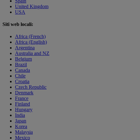
Spain
United Kingdom
USA
Siti web locali:
Africa (French)
Africa (English)
Argentina
Australia and NZ
Belgium
Brazil
Canada
Chile
Croatia
Czech Republic
Denmark
France
Finland
Hungary
India
Japan
Korea
Malaysia
Mexico