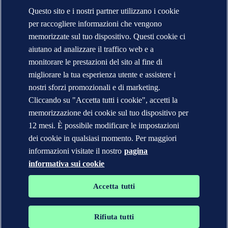
Trova i nostri uffici
Questo sito e i nostri partner utilizzano i cookie
Contatti per la stampa
per raccogliere informazioni che vengono
Segnalazioni e Reclami
Cambio Ragione Sociale
memorizzate sul tuo dispositivo. Questi cookie ci
indirizzo posta certificata
aiutano ad analizzare il traffico web e a
Veracity (English)
monitorare le prestazioni del sito al fine di
Informativa sulla privacy
migliorare la tua esperienza utente e assistere i
Condizioni d'uso
Copyright © DNV 2026
nostri sforzi promozionali e di marketing.
DNV* in Italia - Ragioni Sociali e Partite I.V.A.
Cliccando su "Accetta tutti i cookie", accetti la
Informazioni sui cookies
memorizzazione dei cookie sul tuo dispositivo per
12 mesi. È possibile modificare le impostazioni
dei cookie in qualsiasi momento. Per maggiori
informazioni visitate il nostro
pagina
informativa sui cookie
Accetta tutti
Rifiuta tutti
I marchi DNV GL®, DNV®, Horizon Graphic e Det Norske