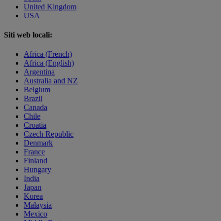
United Kingdom
USA
Siti web locali:
Africa (French)
Africa (English)
Argentina
Australia and NZ
Belgium
Brazil
Canada
Chile
Croatia
Czech Republic
Denmark
France
Finland
Hungary
India
Japan
Korea
Malaysia
Mexico