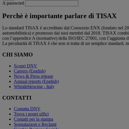
A password
Perchè è importante parlare di TISAX
Lo standard TISAX è accreditato dal Consorzio ENX (fondato nel 2000, è
automobilistica) e promosso dai suoi membri dal 2018. TISAX combina 
con l’appendice A (normative) della ISO/IEC 27001, con l’aggiunta di s
La peculiarità di TISAX è che non si tratta di un semplice standard, ma 
CHI SIAMO
Scopri DNV
Careers (English)
News & Press release
Annual reports (English)
Whistleblowing - Italy
CONTATTI
Contatta DNV
Trova i nostri uffici
Contatti per la stampa
Segnalazioni e Reclami