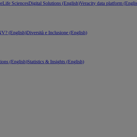
ce
Life Sciences
Digital Solutions (English)
Veracity data platform (Engli
V? (English)
Diversità e Inclusione (English)
tions (English)
Statistics & Insights (English)