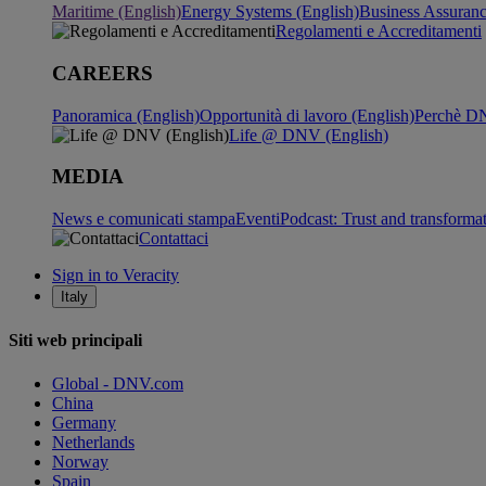
Maritime (English)
Energy Systems (English)
Business Assuran
Regolamenti e Accreditamenti
CAREERS
Panoramica (English)
Opportunità di lavoro (English)
Perchè DN
Life @ DNV (English)
MEDIA
News e comunicati stampa
Eventi
Podcast: Trust and transforma
Contattaci
Sign in to Veracity
Italy
Siti web principali
Global - DNV.com
China
Germany
Netherlands
Norway
Spain