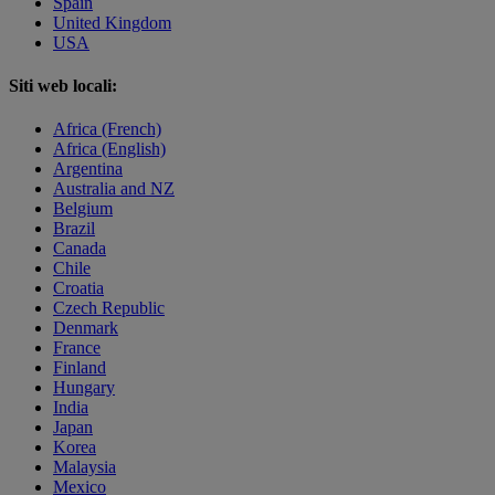
Spain
United Kingdom
USA
Siti web locali:
Africa (French)
Africa (English)
Argentina
Australia and NZ
Belgium
Brazil
Canada
Chile
Croatia
Czech Republic
Denmark
France
Finland
Hungary
India
Japan
Korea
Malaysia
Mexico