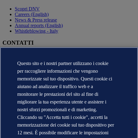
Scopri DNV
Careers (English)
News & Press release
Annual reports (English)
Whistleblowing - Italy
CONTATTI
Contatta DNV
Trova i nostri uffici
Questo sito e i nostri partner utilizzano i cookie
Contatti per la stampa
per raccogliere informazioni che vengono
Segnalazioni e Reclami
Cambio Ragione Sociale
memorizzate sul tuo dispositivo. Questi cookie ci
indirizzo posta certificata
aiutano ad analizzare il traffico web e a
Veracity (English)
monitorare le prestazioni del sito al fine di
Informativa sulla privacy
migliorare la tua esperienza utente e assistere i
Condizioni d'uso
nostri sforzi promozionali e di marketing.
Copyright © DNV 2026
DNV* in Italia - Ragioni Sociali e Partite I.V.A.
Cliccando su "Accetta tutti i cookie", accetti la
Informazioni sui cookies
memorizzazione dei cookie sul tuo dispositivo per
12 mesi. È possibile modificare le impostazioni