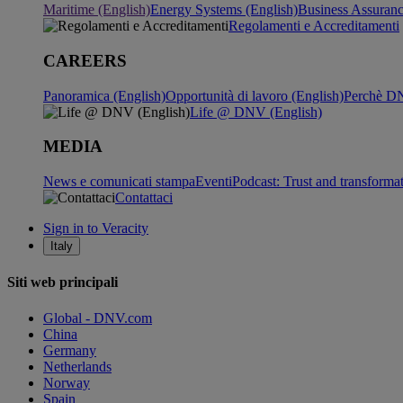
Maritime (English)
Energy Systems (English)
Business Assuran
Regolamenti e Accreditamenti
CAREERS
Panoramica (English)
Opportunità di lavoro (English)
Perchè DN
Life @ DNV (English)
MEDIA
News e comunicati stampa
Eventi
Podcast: Trust and transforma
Contattaci
Sign in to Veracity
Italy
Siti web principali
Global - DNV.com
China
Germany
Netherlands
Norway
Spain