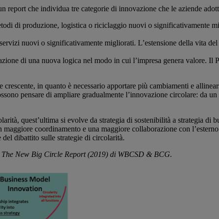
 un report che individua tre categorie di innovazione che le aziende adot
di di produzione, logistica o riciclaggio nuovi o significativamente migli
ervizi nuovi o significativamente migliorati. L’estensione della vita del 
ione di una nuova logica nel modo in cui l’impresa genera valore. Il Pr
 crescente, in quanto è necessario apportare più cambiamenti e allinear
possono pensare di ampliare gradualmente l’innovazione circolare: da un 
ità, quest’ultima si evolve da strategia di sostenibilità a strategia di b
un maggiore coordinamento e una maggiore collaborazione con l’esterno.
l dibattito sulle strategie di circolarità.
o da The New Big Circle Report (2019) di WBCSD & BCG.