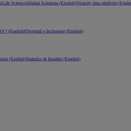
ce
Life Sciences
Digital Solutions (English)
Veracity data platform (Engli
V? (English)
Diversità e Inclusione (English)
tions (English)
Statistics & Insights (English)