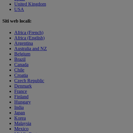
United Kingdom
USA
Siti web locali:
Africa (French)
Africa (English)
Argentina
Australia and NZ
Belgium
Brazil
Canada
Chile
Croatia
Czech Republic
Denmark
France
Finland
Hungary
India
Japan
Korea
Malaysia
Mexico