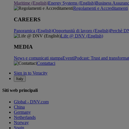
Maritime (English)
Energy Systems (English)
Business Assuran
Regolamenti e Accreditamenti
CAREERS
Panoramica (English)
Opportunità di lavoro (English)
Perchè DN
Life @ DNV (English)
MEDIA
News e comunicati stampa
Eventi
Podcast: Trust and transforma
Contattaci
Sign in to Veracity
Italy
Siti web principali
Global - DNV.com
China
Germany
Netherlands
Norway
Spain