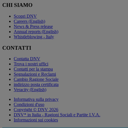
CHI SIAMO
Scopri DNV
Careers (English)
News & Press release
Annual reports (English)
Whistleblowing - Italy
CONTATTI
Contatta DNV
Trova i nostri uffici
Contatti per la stampa
Segnalazioni e Reclami
Cambio Ragione Sociale
indirizzo posta certificata
Veracity (English)
Informativa sulla privacy
Condizioni d'uso
Copyright © DNV 2026
DNV* in Italia - Ragioni Sociali e Partite I.V.A.
Informazioni sui cookies