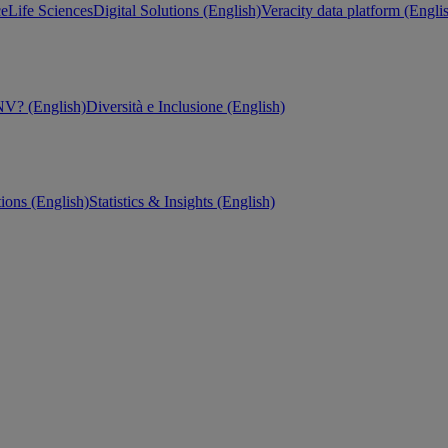
ce
Life Sciences
Digital Solutions (English)
Veracity data platform (Engli
V? (English)
Diversità e Inclusione (English)
tions (English)
Statistics & Insights (English)