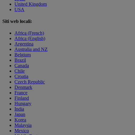
United Kingdom
USA
Siti web locali:
Africa (French)
Africa (English)
Argentina
Australia and NZ
Belgium
Brazil
Canada
Chile
Croatia
Czech Republic
Denmark
France
Finland
Hungary
India
Japan
Korea
Malaysia
Mexico