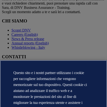
e vuoi richiedere chiarimenti, puoi prenotare una rapida call con
Sara, di DNV Business Assurance - Training.
Scegli un momento adatto a te e sarà lei a contattarti.
CHI SIAMO
Scopri DNV
Careers (English)
News & Press release
Annual reports (English)
Whistleblowing - Italy
CONTATTI
Contatta DNV
Trova i nostri uffici
Questo sito e i nostri partner utilizzano i cookie
Contatti per la stampa
per raccogliere informazioni che vengono
Segnalazioni e Reclami
Cambio Ragione Sociale
memorizzate sul tuo dispositivo. Questi cookie ci
indirizzo posta certificata
aiutano ad analizzare il traffico web e a
Veracity (English)
monitorare le prestazioni del sito al fine di
Informativa sulla privacy
migliorare la tua esperienza utente e assistere i
Condizioni d'uso