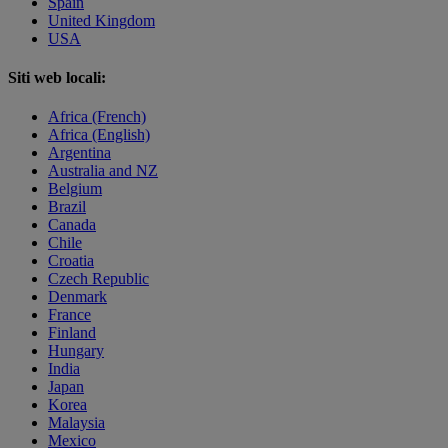
Spain
United Kingdom
USA
Siti web locali:
Africa (French)
Africa (English)
Argentina
Australia and NZ
Belgium
Brazil
Canada
Chile
Croatia
Czech Republic
Denmark
France
Finland
Hungary
India
Japan
Korea
Malaysia
Mexico