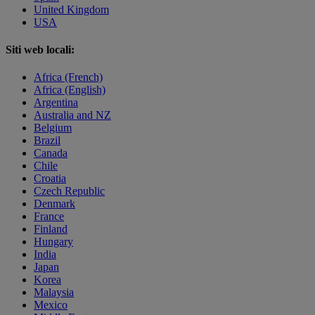
United Kingdom
USA
Siti web locali:
Africa (French)
Africa (English)
Argentina
Australia and NZ
Belgium
Brazil
Canada
Chile
Croatia
Czech Republic
Denmark
France
Finland
Hungary
India
Japan
Korea
Malaysia
Mexico