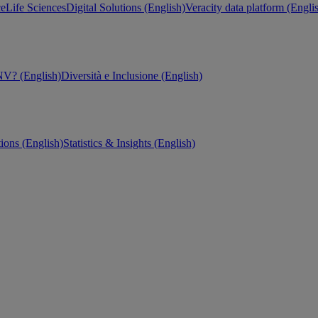
ce
Life Sciences
Digital Solutions (English)
Veracity data platform (Engli
V? (English)
Diversità e Inclusione (English)
tions (English)
Statistics & Insights (English)