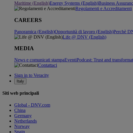
Maritime (English)
Energy Systems (English)
Business Assuran
Regolamenti e Accreditamenti
CAREERS
Panoramica (English)
Opportunità di lavoro (English)
Perchè DN
Life @ DNV (English)
MEDIA
News e comunicati stampa
Eventi
Podcast: Trust and transforma
Contattaci
Sign in to Veracity
Italy
Siti web principali
Global - DNV.com
China
Germany
Netherlands
Norway
Spain