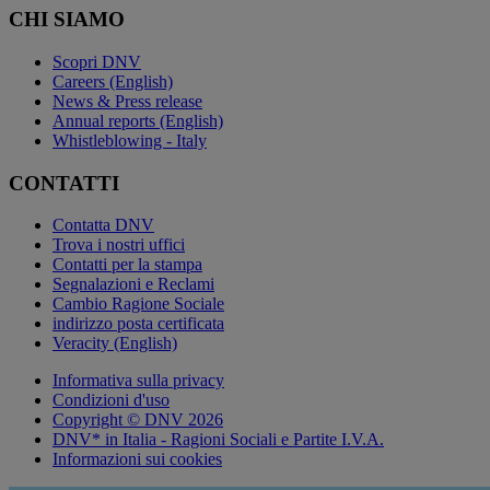
CHI SIAMO
Scopri DNV
Careers (English)
News & Press release
Annual reports (English)
Whistleblowing - Italy
CONTATTI
Contatta DNV
Trova i nostri uffici
Contatti per la stampa
Segnalazioni e Reclami
Cambio Ragione Sociale
indirizzo posta certificata
Veracity (English)
Informativa sulla privacy
Condizioni d'uso
Copyright © DNV 2026
DNV* in Italia - Ragioni Sociali e Partite I.V.A.
Informazioni sui cookies