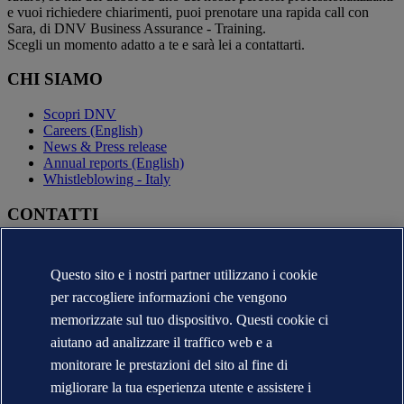
e vuoi richiedere chiarimenti, puoi prenotare una rapida call con
Sara, di DNV Business Assurance - Training.
Scegli un momento adatto a te e sarà lei a contattarti.
CHI SIAMO
Scopri DNV
Careers (English)
News & Press release
Annual reports (English)
Whistleblowing - Italy
CONTATTI
Contatta DNV
Trova i nostri uffici
Questo sito e i nostri partner utilizzano i cookie
Contatti per la stampa
per raccogliere informazioni che vengono
Segnalazioni e Reclami
Cambio Ragione Sociale
memorizzate sul tuo dispositivo. Questi cookie ci
indirizzo posta certificata
aiutano ad analizzare il traffico web e a
Veracity (English)
monitorare le prestazioni del sito al fine di
Informativa sulla privacy
migliorare la tua esperienza utente e assistere i
Condizioni d'uso