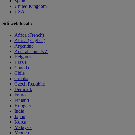
Spain
United Kingdom
USA
Siti web locali:
Africa (French)
Africa (English)
Argentina
Australia and NZ
Belgium
Brazil
Canada
Chile
Croatia
Czech Republic
Denmark
France
Finland
Hungary
India
Japan
Korea
Malaysia
Mexico