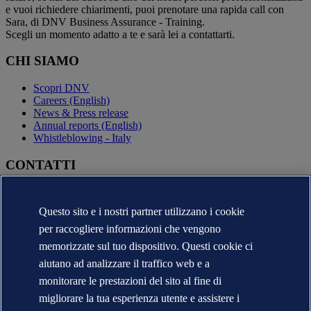
e vuoi richiedere chiarimenti, puoi prenotare una rapida call con
Sara, di DNV Business Assurance - Training.
Scegli un momento adatto a te e sarà lei a contattarti.
CHI SIAMO
Scopri DNV
Careers (English)
News & Press release
Annual reports (English)
Whistleblowing - Italy
CONTATTI
Contatta DNV
Trova i nostri uffici
Questo sito e i nostri partner utilizzano i cookie
Contatti per la stampa
per raccogliere informazioni che vengono
Segnalazioni e Reclami
Cambio Ragione Sociale
memorizzate sul tuo dispositivo. Questi cookie ci
indirizzo posta certificata
aiutano ad analizzare il traffico web e a
Veracity (English)
monitorare le prestazioni del sito al fine di
Informativa sulla privacy
migliorare la tua esperienza utente e assistere i
Condizioni d'uso