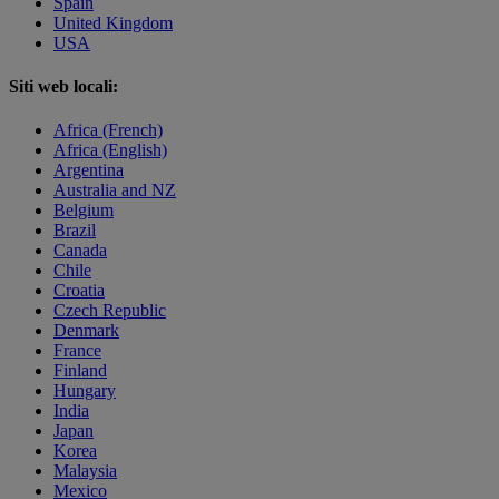
Spain
United Kingdom
USA
Siti web locali:
Africa (French)
Africa (English)
Argentina
Australia and NZ
Belgium
Brazil
Canada
Chile
Croatia
Czech Republic
Denmark
France
Finland
Hungary
India
Japan
Korea
Malaysia
Mexico