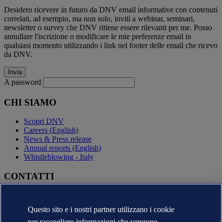
Desidero ricevere in futuro da DNV email informative con contenuti
correlati, ad esempio, ma non solo, inviti a webinar, seminari,
newsletter o survey che DNV ritiene essere rilevanti per me. Posso
annullare l'iscrizione o modificare le mie preferenze email in
qualsiasi momento utilizzando i link nel footer delle email che ricevo
da DNV.
A password
CHI SIAMO
Scopri DNV
Careers (English)
News & Press release
Annual reports (English)
Whistleblowing - Italy
CONTATTI
Contatta DNV
Trova i nostri uffici
Questo sito e i nostri partner utilizzano i cookie
Contatti per la stampa
per raccogliere informazioni che vengono