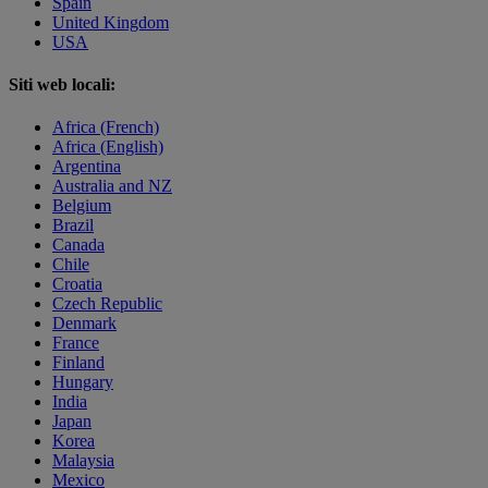
Spain
United Kingdom
USA
Siti web locali:
Africa (French)
Africa (English)
Argentina
Australia and NZ
Belgium
Brazil
Canada
Chile
Croatia
Czech Republic
Denmark
France
Finland
Hungary
India
Japan
Korea
Malaysia
Mexico