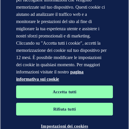
Segnalazioni e Reclami
Cambio Ragione Sociale
memorizzate sul tuo dispositivo. Questi cookie ci
indirizzo posta certificata
aiutano ad analizzare il traffico web e a
Veracity (English)
monitorare le prestazioni del sito al fine di
Informativa sulla privacy
migliorare la tua esperienza utente e assistere i
Condizioni d'uso
Copyright © DNV 2026
nostri sforzi promozionali e di marketing.
DNV* in Italia - Ragioni Sociali e Partite I.V.A.
Cliccando su "Accetta tutti i cookie", accetti la
Informazioni sui cookies
memorizzazione dei cookie sul tuo dispositivo per
12 mesi. È possibile modificare le impostazioni
dei cookie in qualsiasi momento. Per maggiori
informazioni visitate il nostro
pagina
informativa sui cookie
Accetta tutti
Rifiuta tutti
I marchi DNV GL®, DNV®, Horizon Graphic e Det Norske
Veritas® sono di proprietà delle società del Gruppo Det Norske
Veritas. Tutti diritti riservati.
Impostazioni dei cookies