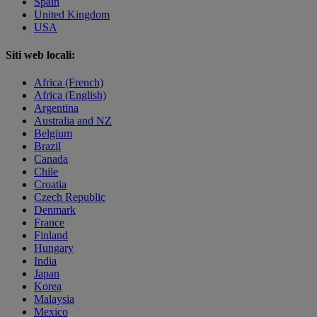
Spain
United Kingdom
USA
Siti web locali:
Africa (French)
Africa (English)
Argentina
Australia and NZ
Belgium
Brazil
Canada
Chile
Croatia
Czech Republic
Denmark
France
Finland
Hungary
India
Japan
Korea
Malaysia
Mexico