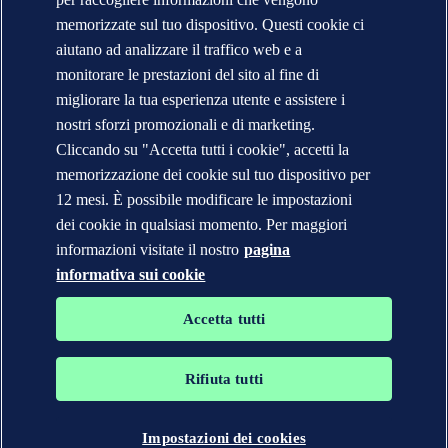
Segnalazioni e Reclami
Cambio Ragione Sociale
memorizzate sul tuo dispositivo. Questi cookie ci
indirizzo posta certificata
aiutano ad analizzare il traffico web e a
Veracity (English)
monitorare le prestazioni del sito al fine di
Informativa sulla privacy
migliorare la tua esperienza utente e assistere i
Condizioni d'uso
Copyright © DNV 2026
nostri sforzi promozionali e di marketing.
DNV* in Italia - Ragioni Sociali e Partite I.V.A.
Cliccando su "Accetta tutti i cookie", accetti la
Informazioni sui cookies
memorizzazione dei cookie sul tuo dispositivo per
12 mesi. È possibile modificare le impostazioni
dei cookie in qualsiasi momento. Per maggiori
informazioni visitate il nostro
pagina
informativa sui cookie
Accetta tutti
Rifiuta tutti
I marchi DNV GL®, DNV®, Horizon Graphic e Det Norske
Veritas® sono di proprietà delle società del Gruppo Det Norske
Veritas. Tutti diritti riservati.
Impostazioni dei cookies