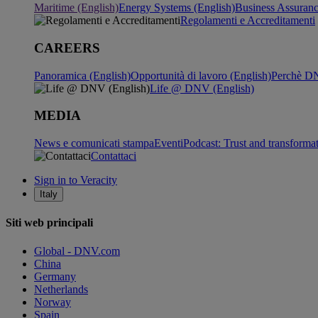
Maritime (English)
Energy Systems (English)
Business Assuran
Regolamenti e Accreditamenti
CAREERS
Panoramica (English)
Opportunità di lavoro (English)
Perchè DN
Life @ DNV (English)
MEDIA
News e comunicati stampa
Eventi
Podcast: Trust and transforma
Contattaci
Sign in to Veracity
Italy
Siti web principali
Global - DNV.com
China
Germany
Netherlands
Norway
Spain