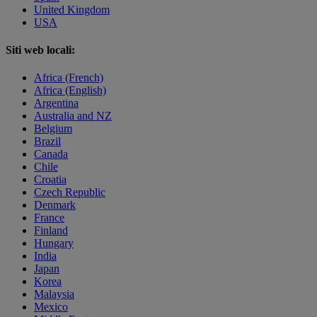
United Kingdom
USA
Siti web locali:
Africa (French)
Africa (English)
Argentina
Australia and NZ
Belgium
Brazil
Canada
Chile
Croatia
Czech Republic
Denmark
France
Finland
Hungary
India
Japan
Korea
Malaysia
Mexico