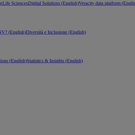
ce
Life Sciences
Digital Solutions (English)
Veracity data platform (Engli
V? (English)
Diversità e Inclusione (English)
tions (English)
Statistics & Insights (English)