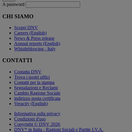
A password
CHI SIAMO
Scopri DNV
Careers (English)
News & Press release
Annual reports (English)
Whistleblowing - Italy
CONTATTI
Contatta DNV
Trova i nostri uffici
Contatti per la stampa
Segnalazioni e Reclami
Cambio Ragione Sociale
indirizzo posta certificata
Veracity (English)
Informativa sulla privacy
Condizioni d'uso
Copyright © DNV 2026
DNV* in Italia - Ragioni Sociali e Partite I.V.A.