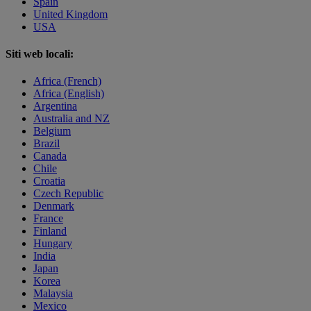
Spain
United Kingdom
USA
Siti web locali:
Africa (French)
Africa (English)
Argentina
Australia and NZ
Belgium
Brazil
Canada
Chile
Croatia
Czech Republic
Denmark
France
Finland
Hungary
India
Japan
Korea
Malaysia
Mexico