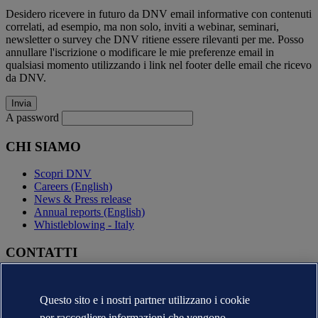
Desidero ricevere in futuro da DNV email informative con contenuti
correlati, ad esempio, ma non solo, inviti a webinar, seminari,
newsletter o survey che DNV ritiene essere rilevanti per me. Posso
annullare l'iscrizione o modificare le mie preferenze email in
qualsiasi momento utilizzando i link nel footer delle email che ricevo
da DNV.
A password
CHI SIAMO
Scopri DNV
Careers (English)
News & Press release
Annual reports (English)
Whistleblowing - Italy
CONTATTI
Contatta DNV
Trova i nostri uffici
Questo sito e i nostri partner utilizzano i cookie
Contatti per la stampa
per raccogliere informazioni che vengono