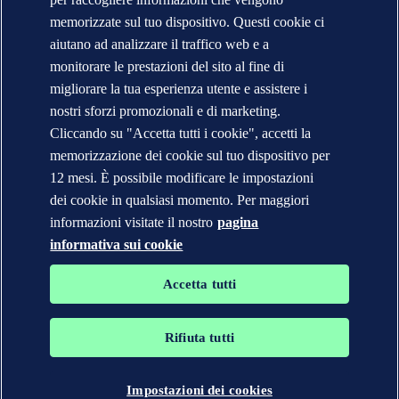
Segnalazioni e Reclami
Cambio Ragione Sociale
memorizzate sul tuo dispositivo. Questi cookie ci
indirizzo posta certificata
aiutano ad analizzare il traffico web e a
Veracity (English)
monitorare le prestazioni del sito al fine di
Informativa sulla privacy
migliorare la tua esperienza utente e assistere i
Condizioni d'uso
Copyright © DNV 2026
nostri sforzi promozionali e di marketing.
DNV* in Italia - Ragioni Sociali e Partite I.V.A.
Cliccando su "Accetta tutti i cookie", accetti la
Informazioni sui cookies
memorizzazione dei cookie sul tuo dispositivo per
12 mesi. È possibile modificare le impostazioni
dei cookie in qualsiasi momento. Per maggiori
informazioni visitate il nostro
pagina
informativa sui cookie
Accetta tutti
Rifiuta tutti
I marchi DNV GL®, DNV®, Horizon Graphic e Det Norske
Veritas® sono di proprietà delle società del Gruppo Det Norske
Veritas. Tutti diritti riservati.
Impostazioni dei cookies