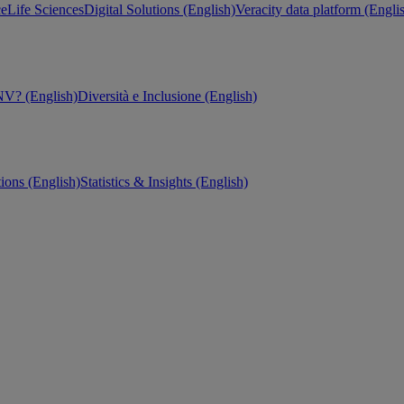
ce
Life Sciences
Digital Solutions (English)
Veracity data platform (Engli
V? (English)
Diversità e Inclusione (English)
tions (English)
Statistics & Insights (English)