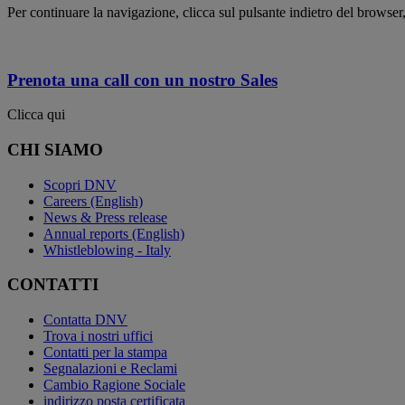
Per continuare la navigazione, clicca sul pulsante indietro del browser, 
Prenota una call con un nostro Sales
Clicca qui
CHI SIAMO
Scopri DNV
Careers (English)
News & Press release
Annual reports (English)
Whistleblowing - Italy
CONTATTI
Contatta DNV
Trova i nostri uffici
Contatti per la stampa
Segnalazioni e Reclami
Cambio Ragione Sociale
indirizzo posta certificata