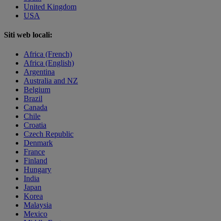
United Kingdom
USA
Siti web locali:
Africa (French)
Africa (English)
Argentina
Australia and NZ
Belgium
Brazil
Canada
Chile
Croatia
Czech Republic
Denmark
France
Finland
Hungary
India
Japan
Korea
Malaysia
Mexico