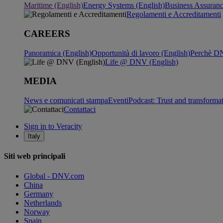
Maritime (English)
Energy Systems (English)
Business Assuran
Regolamenti e Accreditamenti
CAREERS
Panoramica (English)
Opportunità di lavoro (English)
Perchè DN
Life @ DNV (English)
MEDIA
News e comunicati stampa
Eventi
Podcast: Trust and transforma
Contattaci
Sign in to Veracity
Italy
Siti web principali
Global - DNV.com
China
Germany
Netherlands
Norway
Spain