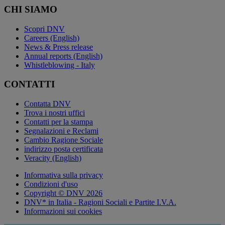
CHI SIAMO
Scopri DNV
Careers (English)
News & Press release
Annual reports (English)
Whistleblowing - Italy
CONTATTI
Contatta DNV
Trova i nostri uffici
Contatti per la stampa
Segnalazioni e Reclami
Cambio Ragione Sociale
indirizzo posta certificata
Veracity (English)
Informativa sulla privacy
Condizioni d'uso
Copyright © DNV 2026
DNV* in Italia - Ragioni Sociali e Partite I.V.A.
Informazioni sui cookies