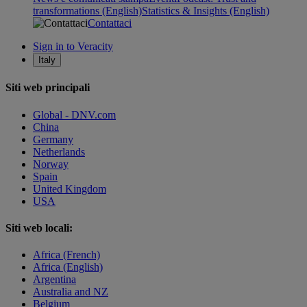
transformations (English)
Statistics & Insights (English)
Contattaci
Sign in to Veracity
Italy
Siti web principali
Global - DNV.com
China
Germany
Netherlands
Norway
Spain
United Kingdom
USA
Siti web locali:
Africa (French)
Africa (English)
Argentina
Australia and NZ
Belgium