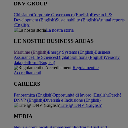
DNV GROUP
Chi siamo
Corporate Governance (English)
Research &
Development (English)
Sustainability (English)
Annual reports
(English)
La nostra storia
LE NOSTRE BUSINESS AREAS
Maritime (English)
Energy Systems (English)
Business
Assurance
Life Sciences
Digital Solutions (English)
Veracity
data platform (English)
Regolamenti e
Accreditamenti
CAREERS
Panoramica (English)
Opportunità di lavoro (English)
Perchè
DNV? (English)
Diversità e Inclusione (English)
Life @ DNV (English)
MEDIA
News e comunicati stampa
Eventi
Podcast: Trust and