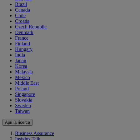
Brazil
Canada
Chile
Croatia
Czech Republic
Denmark
France
Finland
Hungary
India
Japan
Korea
Malaysia
Mexico
Middle East
Poland
Singapore
Slovakia
Sweden
Taiwan
Apri la ricerca
Business Assurance
Insights Talk