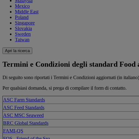
Malaysia
Mexico
Middle East
Poland
Singapore
Slovakia
Sweden
Taiwan
Apri la ricerca
Termini e Condizioni degli standard Food
Di seguito sono riportati i Termini e Condizioni aggiornati (in italiano)
Per qualsiasi domanda, si prega di compilare il form di contatto.
ASC Farm Standards
ASC Feed Standards
ASC MSC Seaweed
BRC Global Standards
FAMI-QS
FOS - Friend of the Sea