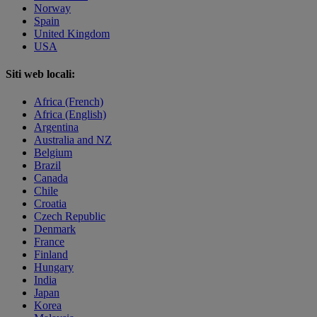
Norway
Spain
United Kingdom
USA
Siti web locali:
Africa (French)
Africa (English)
Argentina
Australia and NZ
Belgium
Brazil
Canada
Chile
Croatia
Czech Republic
Denmark
France
Finland
Hungary
India
Japan
Korea