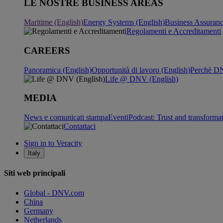
LE NOSTRE BUSINESS AREAS
Maritime (English)
Energy Systems (English)
Business Assuran
Regolamenti e Accreditamenti
CAREERS
Panoramica (English)
Opportunità di lavoro (English)
Perchè DN
Life @ DNV (English)
MEDIA
News e comunicati stampa
Eventi
Podcast: Trust and transforma
Contattaci
Sign in to Veracity
Italy
Siti web principali
Global - DNV.com
China
Germany
Netherlands