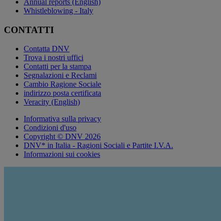
Annual reports (English)
Whistleblowing - Italy
CONTATTI
Contatta DNV
Trova i nostri uffici
Contatti per la stampa
Segnalazioni e Reclami
Cambio Ragione Sociale
indirizzo posta certificata
Veracity (English)
Informativa sulla privacy
Condizioni d'uso
Copyright © DNV 2026
DNV* in Italia - Ragioni Sociali e Partite I.V.A.
Informazioni sui cookies