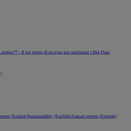
Lumina™ - Il tuo punto di accesso per analizzare i Big Data
h)
ment (English)
Sustainability (English)
Annual reports (English)