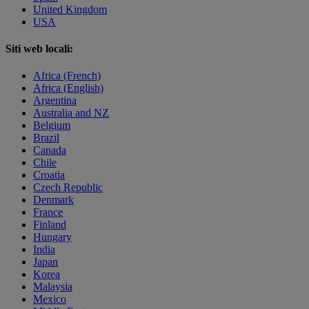
United Kingdom
USA
Siti web locali:
Africa (French)
Africa (English)
Argentina
Australia and NZ
Belgium
Brazil
Canada
Chile
Croatia
Czech Republic
Denmark
France
Finland
Hungary
India
Japan
Korea
Malaysia
Mexico