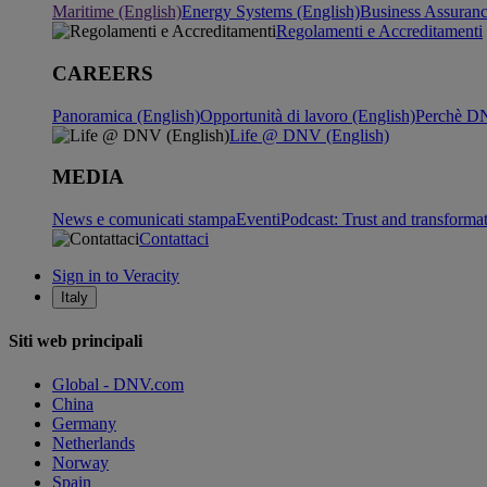
Maritime (English)
Energy Systems (English)
Business Assuran
Regolamenti e Accreditamenti
CAREERS
Panoramica (English)
Opportunità di lavoro (English)
Perchè DN
Life @ DNV (English)
MEDIA
News e comunicati stampa
Eventi
Podcast: Trust and transforma
Contattaci
Sign in to Veracity
Italy
Siti web principali
Global - DNV.com
China
Germany
Netherlands
Norway
Spain