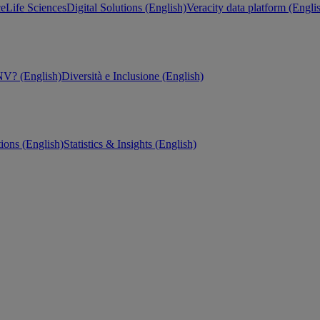
ce
Life Sciences
Digital Solutions (English)
Veracity data platform (Engli
V? (English)
Diversità e Inclusione (English)
tions (English)
Statistics & Insights (English)