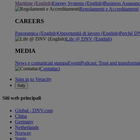
Maritime (English)
Energy Systems (English)
Business Assuran
Regolamenti e Accreditamenti
CAREERS
Panoramica (English)
Opportunità di lavoro (English)
Perchè DN
Life @ DNV (English)
MEDIA
News e comunicati stampa
Eventi
Podcast: Trust and transforma
Contattaci
Sign in to Veracity
Italy
Siti web principali
Global - DNV.com
China
Germany
Netherlands
Norway
Spain