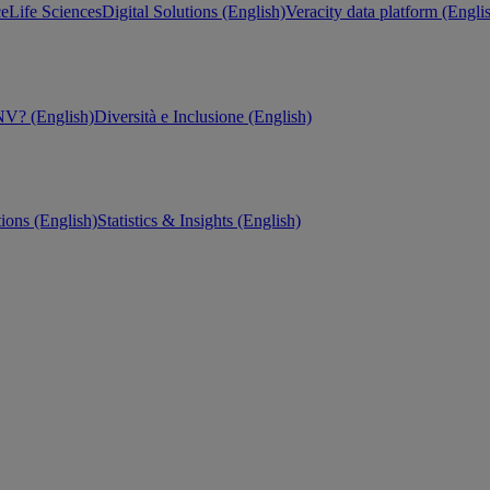
ce
Life Sciences
Digital Solutions (English)
Veracity data platform (Engli
V? (English)
Diversità e Inclusione (English)
tions (English)
Statistics & Insights (English)