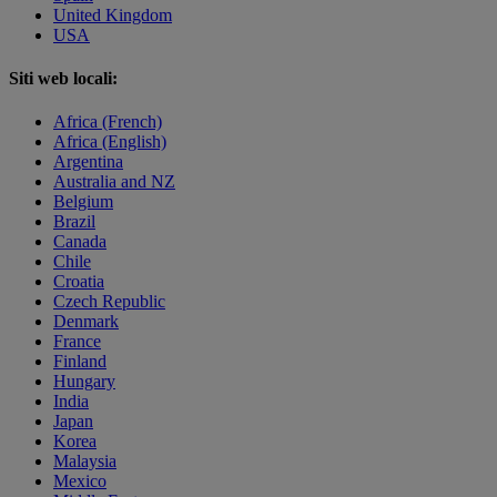
United Kingdom
USA
Siti web locali:
Africa (French)
Africa (English)
Argentina
Australia and NZ
Belgium
Brazil
Canada
Chile
Croatia
Czech Republic
Denmark
France
Finland
Hungary
India
Japan
Korea
Malaysia
Mexico