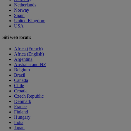
Netherlands
Norway
Spain
United Kingdom
USA
Siti web locali:
Africa (French)
Africa (English)
Argentina
Australia and NZ
Belgium
Brazil
Canada
Chile
Croatia
Czech Republic
Denmark
France
Finland
Hungary
India
Japan