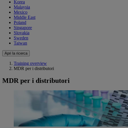
Korea
Malaysia
Mexico
Middle East
Poland
Singapore
Slovakia
Sweden
Taiwan
Apri la ricerca
Training overview
MDR per i distributori
MDR per i distributori