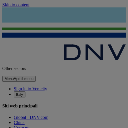
Skip to content
Other sectors
Menu
Apri il menu
Sign in to Veracity
Italy
Siti web principali
Global - DNV.com
China
Germany